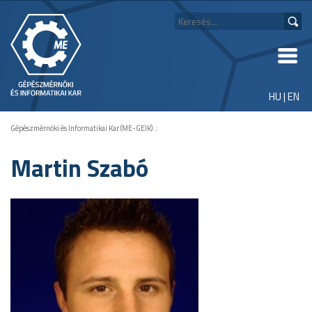
HU
|
EN
Gépészmérnöki és Informatikai Kar (ME-GEIK)
::
Martin Szabó