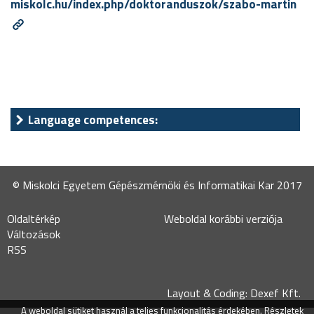
miskolc.hu/index.php/doktoranduszok/szabo-martin
Language competences:
© Miskolci Egyetem Gépészmérnöki és Informatikai Kar 2017
Oldaltérkép
Weboldal korábbi verziója
Változások
RSS
Layout & Coding: Dexef Kft.
A weboldal sütiket használ a teljes funkcionalitás érdekében.
Részletek