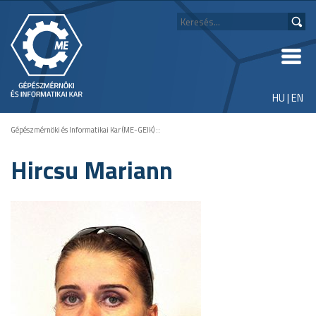
HU
|
EN
Gépészmérnöki és Informatikai Kar (ME-GEIK)
::
Hircsu Mariann