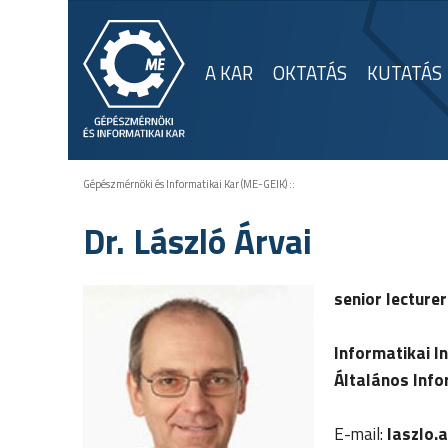
A KAR
OKTATÁS
KUTATÁS
Gépészmérnöki és Informatikai Kar (ME-GEIK)
::
Dr. László Árvai
senior lecturer
Informatikai I
Általános Info
E-mail:
laszlo.a