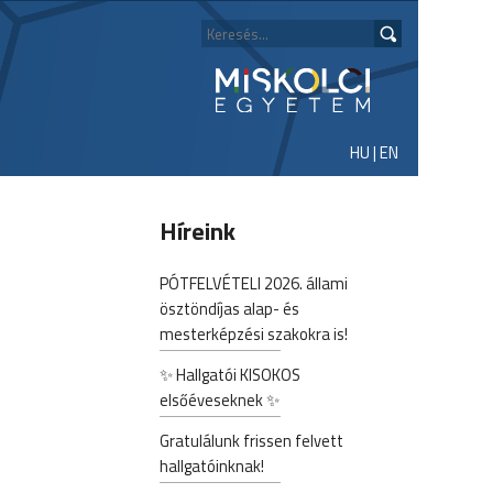
HU
|
EN
Híreink
PÓTFELVÉTELI 2026. állami
ösztöndíjas alap- és
mesterképzési szakokra is!
✨ Hallgatói KISOKOS
elsőéveseknek ✨
Gratulálunk frissen felvett
hallgatóinknak!