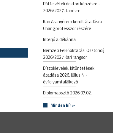
Pótfelvételi doktori képzésre -
2026/2027. tanévre
Kari Aranyérem került átadásra
Chang professzor részére
Interjú a dékánnal
Nemzeti Felsőoktatási Ösztöndíj
2026/2027 Kari rangsor
Díszoklevelek, kitüntetések
átadása 2026. július 4. -
évfolyamtalálkozó
Diplomaosztó 2026.07.02.
Minden hír »