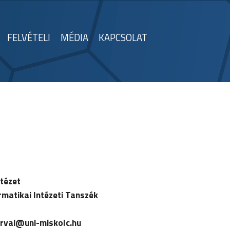
FELVÉTELI
MÉDIA
KAPCSOLAT
ntézet
rmatikai Intézeti Tanszék
rvai
@uni-miskolc.hu