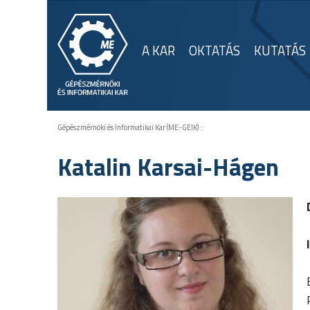
A KAR
OKTATÁS
KUTATÁS
Gépészmérnöki és Informatikai Kar (ME-GEIK)
::
Katalin Karsai-Hágen