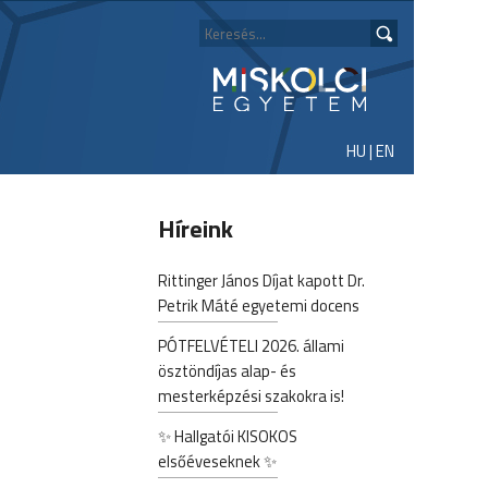
HU
|
EN
Híreink
Rittinger János Díjat kapott Dr.
Petrik Máté egyetemi docens
PÓTFELVÉTELI 2026. állami
ösztöndíjas alap- és
mesterképzési szakokra is!
✨ Hallgatói KISOKOS
elsőéveseknek ✨