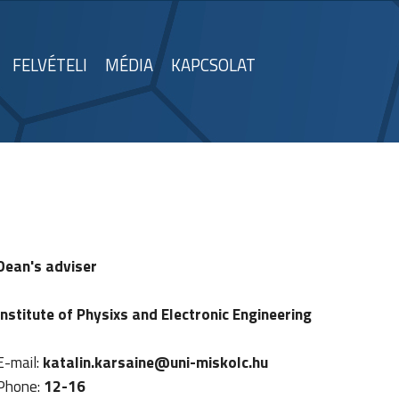
FELVÉTELI
MÉDIA
KAPCSOLAT
Dean's adviser
Institute of Physixs and Electronic Engineering
E-mail:
katalin.karsaine
@uni-miskolc.hu
Phone:
12-16