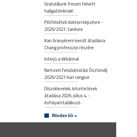
Gratulálunk frissen felvett
hallgatóinknak!
Pótfelvételi doktori képzésre -
2026/2027. tanévre
Kari Aranyérem került átadásra
Chang professzor részére
Interjú a dékánnal
Nemzeti Felsőoktatási Ösztöndíj
2026/2027 Kari rangsor
Díszoklevelek, kitüntetések
átadása 2026. július 4. -
évfolyamtalálkozó
Minden hír »