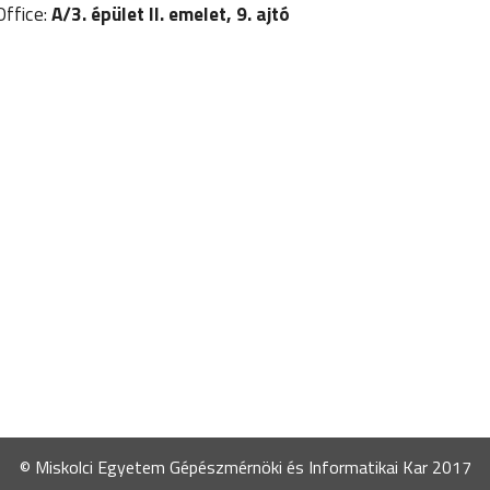
Office:
A/3. épület II. emelet, 9. ajtó
© Miskolci Egyetem Gépészmérnöki és Informatikai Kar 2017