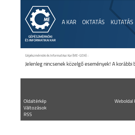
A KAR
OKTATÁS
KUTATÁS
Gépészmérnöki és Informatikai Kar (ME-GEIK)
::
Jelenleg nincsenek közelgő események! A korábbi
Oldaltérkép
Weboldal k
Változások
RSS