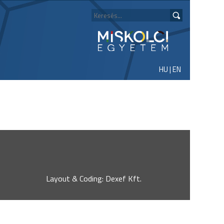
HU
|
EN
Layout & Coding: Dexef Kft.