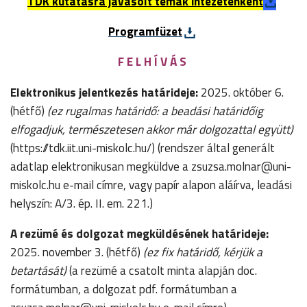
TDK kutatásra javasolt témák intézetenkén
t
Programfüzet
F E L H Í V Á S
Elektronikus jelentkezés határideje:
2025. október 6.
(hétfő)
(ez rugalmas határidő: a beadási határidőig
elfogadjuk, természetesen akkor már dolgozattal együtt)
(https://tdk.iit.uni-miskolc.hu/) (rendszer által generált
adatlap elektronikusan megküldve a zsuzsa.molnar@uni-
miskolc.hu e-mail címre, vagy papír alapon aláírva, leadási
helyszín: A/3. ép. II. em. 221.)
A rezümé és dolgozat megküldésének határideje:
2025. november 3. (hétfő)
(ez fix határidő, kérjük a
betartását)
(a rezümé a csatolt minta alapján doc.
formátumban, a dolgozat pdf. formátumban a