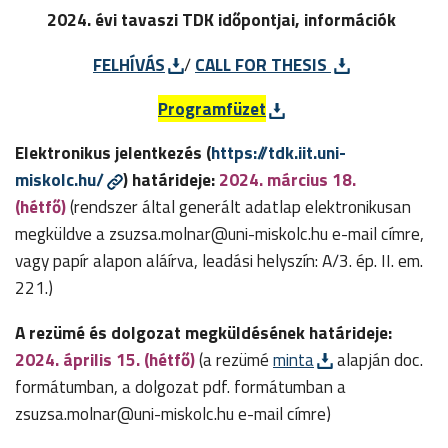
2024. évi tavaszi TDK időpontjai, információk
FELHÍVÁS
/
CALL FOR THESIS
Programfüzet
Elektronikus jelentkezés (
https://tdk.iit.uni-
miskolc.hu/
) határideje:
2024. március 18.
(hétfő)
(rendszer által generált adatlap elektronikusan
megküldve a zsuzsa.molnar@uni-miskolc.hu e-mail címre,
vagy papír alapon aláírva, leadási helyszín: A/3. ép. II. em.
221.)
A rezümé és dolgozat megküldésének határideje:
2024. április 15. (hétfő)
(a rezümé
minta
alapján doc.
formátumban, a dolgozat pdf. formátumban a
zsuzsa.molnar@uni-miskolc.hu e-mail címre)