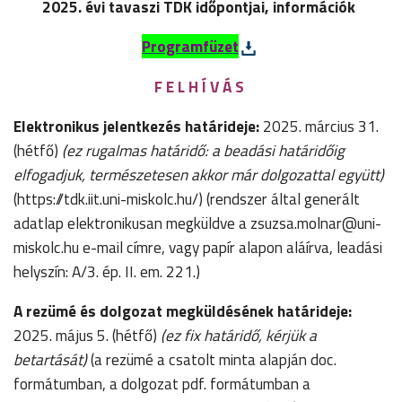
2025. évi tavaszi TDK időpontjai, információk
Programfüzet
F E L H Í V Á S
Elektronikus jelentkezés határideje:
2025. március 31.
(hétfő)
(ez rugalmas határidő: a beadási határidőig
elfogadjuk, természetesen akkor már dolgozattal együtt)
(https://tdk.iit.uni-miskolc.hu/) (rendszer által generált
adatlap elektronikusan megküldve a zsuzsa.molnar@uni-
miskolc.hu e-mail címre, vagy papír alapon aláírva, leadási
helyszín: A/3. ép. II. em. 221.)
A rezümé és dolgozat megküldésének határideje:
2025. május 5. (hétfő)
(ez fix határidő, kérjük a
betartását)
(a rezümé a csatolt minta alapján doc.
formátumban, a dolgozat pdf. formátumban a