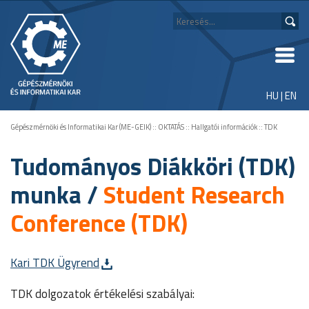
HU
|
EN
Gépészmérnöki és Informatikai Kar (ME-GEIK)
::
OKTATÁS
::
Hallgatói információk
::
TDK
Tudományos Diákköri (TDK)
munka /
Student Research
Conference (TDK)
Kari TDK Ügyrend
TDK dolgozatok értékelési szabályai: