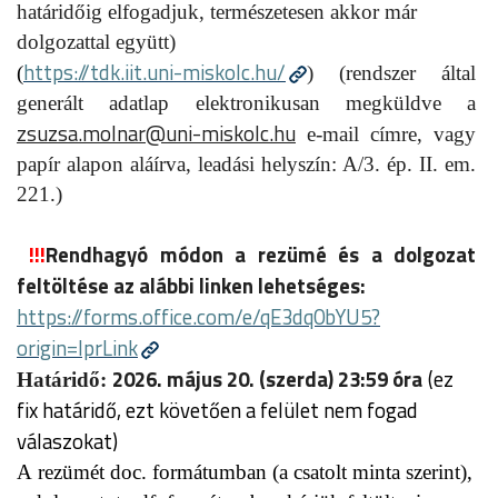
határidőig elfogadjuk, természetesen akkor már
dolgozattal együtt)
https://tdk.iit.uni-miskolc.hu/
(
) (rendszer által
generált adatlap elektronikusan megküldve a
zsuzsa.molnar@uni-miskolc.hu
e-mail címre, vagy
papír alapon aláírva, leadási helyszín: A/3. ép. II. em.
221.)
!!!
Rendhagyó módon a rezümé és a dolgozat
feltöltése az alábbi linken lehetséges:
https://forms.office.com/e/qE3dq0bYU5?
origin=lprLink
2026. május 20. (szerda) 23:59 óra
(ez
Határidő:
fix határidő, ezt követően a felület nem fogad
válaszokat)
A rezümét doc. formátumban (a csatolt minta szerint),