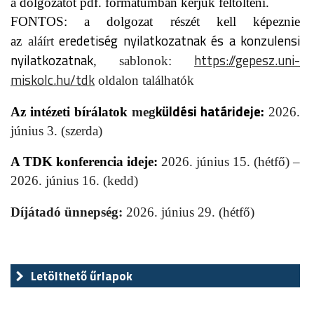
a dolgozatot pdf. formátumban kérjük feltölteni.
FONTOS: a dolgozat részét kell képeznie
eredetiség nyilatkozatnak és a konzulensi
az
aláírt
nyilatkozatnak
https://gepesz.uni-
, sablonok:
miskolc.hu/tdk
oldalon találhatók
küldési határideje:
Az intézeti bírálatok
meg
2026.
június 3. (szerda)
A TDK konferencia ideje:
2026. június 15. (hétfő) –
2026. június 16. (kedd)
Díjátadó ünnepség:
2026. június 29. (hétfő)
Letölthető űrlapok