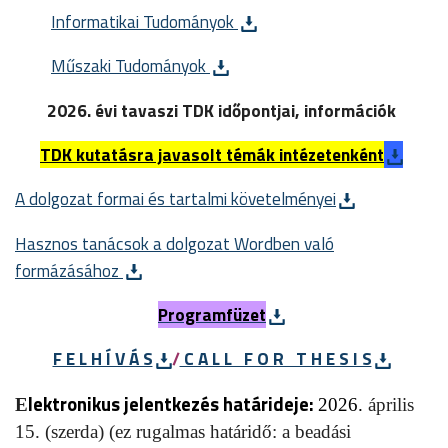
Informatikai Tudományok
Műszaki Tudományok
2026. évi tavaszi TDK időpontjai, információk
TDK kutatásra javasolt témák intézetenkén
t
A dolgozat formai és tartalmi követelményei
Hasznos tanácsok a dolgozat Wordben való
formázásához
Programfüzet
F E L H Í V Á S
/
C A L L F O R T H E S I S
lektronikus jelentkezés határideje:
E
2026.
április
15. (szerda) (ez rugalmas határidő: a beadási