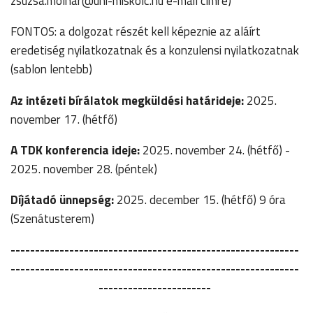
zsuzsa.molnar@uni-miskolc.hu e-mail címre)
FONTOS: a dolgozat részét kell képeznie az aláírt
eredetiség nyilatkozatnak és a konzulensi nyilatkozatnak
(sablon lentebb)
Az intézeti bírálatok
megküldési határideje:
2025.
november 17. (hétfő)
A TDK konferencia ideje:
2025. november 24. (hétfő) -
2025. november 28. (péntek)
Díjátadó ünnepség:
2025. december 15. (hétfő) 9 óra
(Szenátusterem)
-----------------------------------------------------------
-----------------------------------------------------------
-----------------------