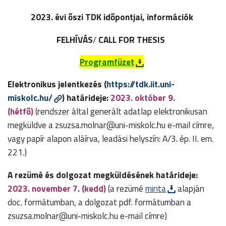
2023. évi őszi TDK időpontjai, információk
FELHÍVÁS
/
CALL FOR THESIS
Programfüzet
Elektronikus jelentkezés (
https://tdk.iit.uni-
miskolc.hu/
) határideje:
2023. október 9.
(hétfő)
(rendszer által generált adatlap elektronikusan
megküldve a zsuzsa.molnar@uni-miskolc.hu e-mail címre,
vagy papír alapon aláírva, leadási helyszín: A/3. ép. II. em.
221.)
A rezümé és dolgozat megküldésének határideje:
2023. november 7. (kedd)
(a rezümé
minta
alapján
doc. formátumban, a dolgozat pdf. formátumban a
zsuzsa.molnar@uni-miskolc.hu e-mail címre)