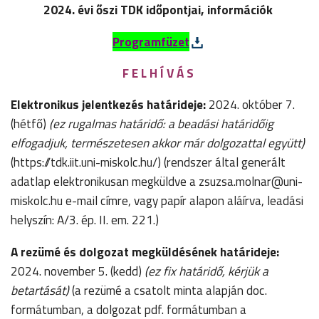
2024. évi őszi TDK időpontjai, információk
Programfüzet
F E L H Í V Á S
Elektronikus jelentkezés határideje:
2024. október 7.
(hétfő)
(ez rugalmas határidő: a beadási határidőig
elfogadjuk, természetesen akkor már dolgozattal együtt)
(https://tdk.iit.uni-miskolc.hu/) (rendszer által generált
adatlap elektronikusan megküldve a zsuzsa.molnar@uni-
miskolc.hu e-mail címre, vagy papír alapon aláírva, leadási
helyszín: A/3. ép. II. em. 221.)
A rezümé és dolgozat megküldésének határideje:
2024. november 5. (kedd)
(ez fix határidő, kérjük a
betartását)
(a rezümé a csatolt minta alapján doc.
formátumban, a dolgozat pdf. formátumban a