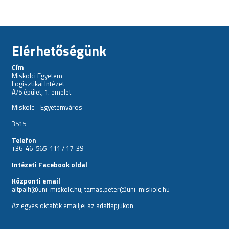
Elérhetőségünk
Cím
Miskolci Egyetem
Logisztikai Intézet
A/5 épület, 1. emelet
Miskolc - Egyetemváros
3515
Telefon
+36-46-565-111 / 17-39
Intézeti Facebook oldal
Központi email
altpalfi@uni-miskolc.hu; tamas.peter@uni-miskolc.hu
Az egyes oktatók emailjei az
adatlapjukon