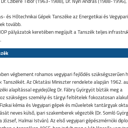
Dr. Czibere Tibor (1963-1988), Dr. Nyíri András (1988-1996), 
s- és Hőtechnikai Gépek Tanszéke az Energetikai és Vegyipar
ek tovább.
P pályázatok keretében megújult a Tanszék teljes infrastruk
.
szék
ben végbement rohamos vegyipari fejlődés szükségszerűen h
k Tanszékét. Az Oktatási Miniszter rendelete alapján 1962. a
éki alapítással egyidejűleg Dr. Fábry Györgyöt bízták meg a
oz szükséges személyi és tárgyi feltételek fokozatosan alakult
izikai kémia és Vegyipari gépek és műveletek tantárgyak okt
ását neves külső, ipari szakemberek végezték (Dr. Somló Györ
ga József, Halmai István). Az első vegyipari gépészmérnöki dip