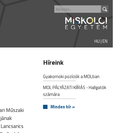
HU
|
EN
Híreink
Gyakornoki pozíciók a MOLban
MOL PÁLYÁZATI KIÍRÁS - Hallgatók
számára
Minden hír »
ari Műszaki
ljának
 Lancsarics