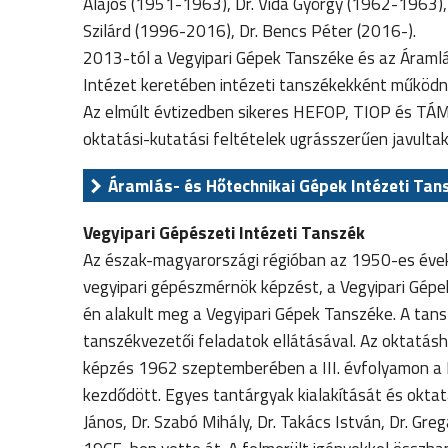
Alajos (1951-1963), Dr. Vida György (1962-1963), 
Szilárd (1996-2016), Dr. Bencs Péter (2016-).
2013-tól a Vegyipari Gépek Tanszéke és az Áramlá
Intézet keretében intézeti tanszékekként működn
Az elmúlt évtizedben sikeres HEFOP, TIOP és TÁMO
oktatási-kutatási feltételek ugrásszerűen javultak
Áramlás- és Hőtechnikai Gépek Intézeti Tan
Vegyipari Gépészeti Intézeti Tanszék
Az észak-magyarországi régióban az 1950-es évek
vegyipari gépészmérnök képzést, a Vegyipari Gépe
én alakult meg a Vegyipari Gépek Tanszéke. A tansz
tanszékvezetői feladatok ellátásával. Az oktatásh
képzés 1962 szeptemberében a III. évfolyamon a F
kezdődött. Egyes tantárgyak kialakítását és oktat
János, Dr. Szabó Mihály, Dr. Takács István, Dr. Gre