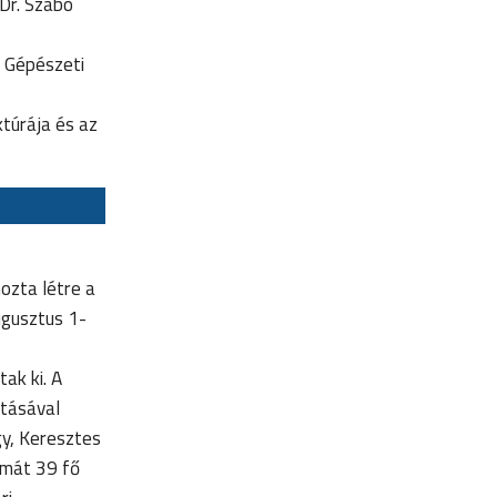
Dr. Szabó
i Gépészeti
túrája és az
ozta létre a
ugusztus 1-
ak ki. A
atásával
gy, Keresztes
lomát 39 fő