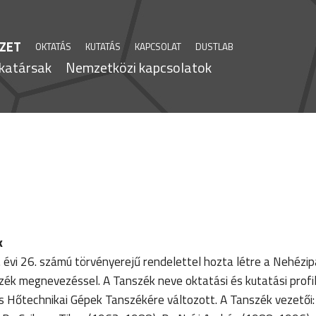
ÉZET
OKTATÁS
KUTATÁS
KAPCSOLAT
DUSTLAB
katársak
Nemzetközi kapcsolatok
k
évi 26. számú törvényerejű rendelettel hozta létre a Nehézip
 megnevezéssel. A Tanszék neve oktatási és kutatási profi
s Hőtechnikai Gépek Tanszékére változott. A Tanszék vezetői: