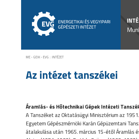
INT
Mun
ME - GEIK - EVG
::
INTÉZET
Az intézet tanszékei
Áramlás- és Hőtechnikai Gépek Intézeti Tanszé
A Tanszéket az Oktatásügyi Minisztérium az 1951. 
Egyetem Gépészmérnöki Karán Gépüzemtani Tanszék
átalakulása után 1965. március 15-étől Áramlás é