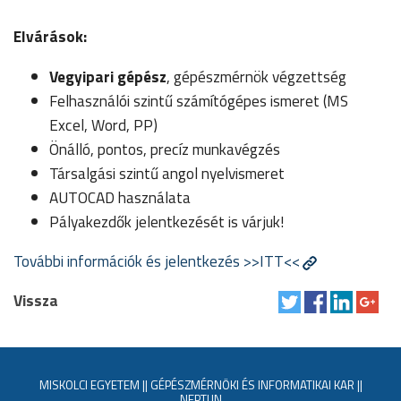
Elvárások:
Vegyipari gépész
, gépészmérnök végzettség
Felhasználói szintű számítógépes ismeret (MS
Excel, Word, PP)
Önálló, pontos, precíz munkavégzés
Társalgási szintű angol nyelvismeret
AUTOCAD használata
Pályakezdők jelentkezését is várjuk!
További információk és jelentkezés >>ITT<<
Vissza
MISKOLCI EGYETEM
||
GÉPÉSZMÉRNÖKI ÉS INFORMATIKAI KAR
||
NEPTUN