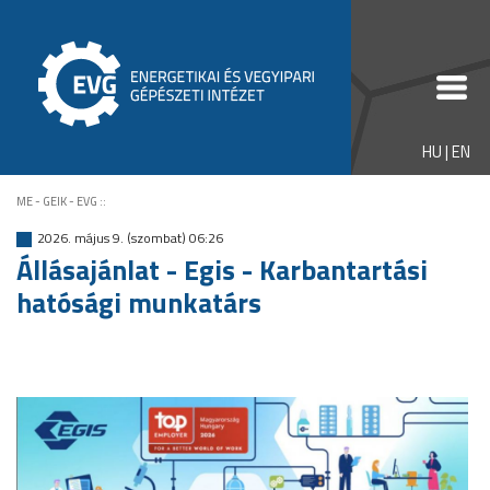
HU
|
EN
ME - GEIK - EVG
::
2026. május 9. (szombat) 06:26
Állásajánlat - Egis - Karbantartási
hatósági munkatárs