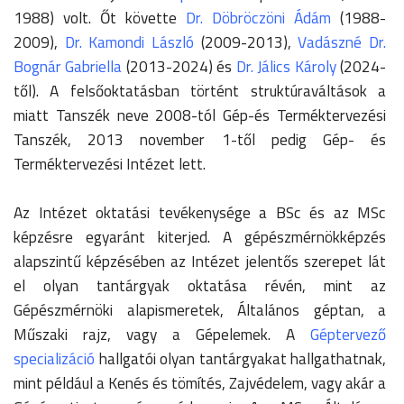
1988) volt. Őt követte
Dr. Döbröczöni Ádám
(1988-
2009),
Dr. Kamondi László
(2009-2013),
Vadászné Dr.
Bognár Gabriella
(2013-2024) és
Dr. Jálics Károly
(2024-
től). A felsőoktatásban történt struktúraváltások a
miatt Tanszék neve 2008-tól Gép-és Terméktervezési
Tanszék, 2013 november 1-től pedig Gép- és
Terméktervezési Intézet lett.
Az Intézet oktatási tevékenysége a BSc és az MSc
képzésre egyaránt kiterjed. A gépészmérnökképzés
alapszintű képzésében az Intézet jelentős szerepet lát
el olyan tantárgyak oktatása révén, mint az
Gépészmérnöki alapismeretek, Általános géptan, a
Műszaki rajz, vagy a Gépelemek. A
Géptervező
specializáció
hallgatói olyan tantárgyakat hallgathatnak,
mint például a Kenés és tömítés, Zajvédelem, vagy akár a