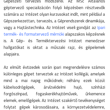
Gépészeti tervezés módszerei. Az MSc Általános
géptervező specializáción folyó képzésben résztvevők
számára az Intézet olyan kurzusokat indít, mint például a
Gépszerkezettan, tervezés, a Géprendszerek dinamikája,
vagy a Hajtástechnika. Az Intézet viseli gondját az
Ipari
termék- és formatervező mérnöki
alapszakos képzésnek
is. A Gép- és Terméktervezési Intézet menedzser
hallgatókat is oktat a műszaki rajz, és gépelemek
alapjaira.
Az elmúlt évtizedek során ipari megrendelésre számos
különleges gépet terveztek az
Intézet kollégái
, amelyek
mind a mai napig működnek; néhány ezek közül:
kábelsodrógépek, árvízvédelmi hajó, színházi
forgószínpad, fogaskerékhajtóművek, űrkemence
elemek, emelőgépek. Az Intézet szakértő tevékenységet
folytat gépek károsodásaira, a környezetvédelemre,