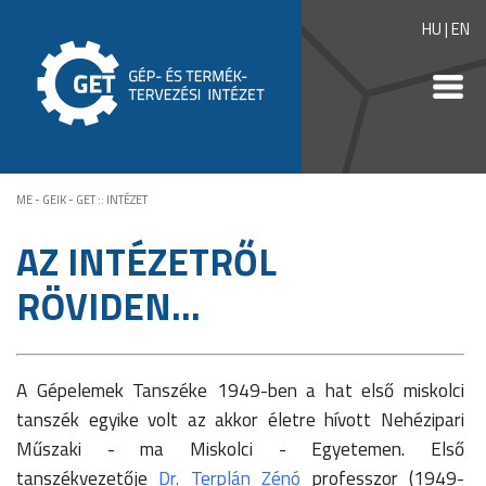
HU
|
EN
ME - GEIK - GET
::
INTÉZET
AZ INTÉZETRŐL
RÖVIDEN...
A Gépelemek Tanszéke 1949-ben a hat első miskolci
tanszék egyike volt az akkor életre hívott Nehézipari
Műszaki - ma Miskolci - Egyetemen. Első
tanszékvezetője
Dr. Terplán Zénó
professzor (1949-