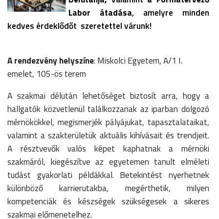
Labor átadása
, amelyre minden
kedves érdeklődőt szeretettel várunk!
A rendezvény helyszíne
: Miskolci Egyetem, A/1 I.
emelet, 105-ös terem
A szakmai délután lehetőséget biztosít arra, hogy a
hallgatók közvetlenül találkozzanak az iparban dolgozó
mérnökökkel, megismerjék pályájukat, tapasztalataikat,
valamint a szakterületük aktuális kihívásait és trendjeit.
A résztvevők valós képet kaphatnak a mérnöki
szakmáról, kiegészítve az egyetemen tanult elméleti
tudást gyakorlati példákkal. Betekintést nyerhetnek
különböző karrierutakba, megérthetik, milyen
kompetenciák és készségek szükségesek a sikeres
szakmai előmenetelhez.