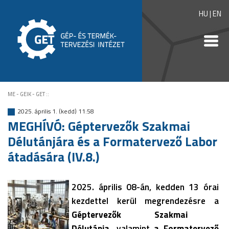
HU
|
EN
ME - GEIK - GET
::
2025. április 1. (kedd) 11:58
MEGHÍVÓ: Géptervezők Szakmai
Délutánjára és a Formatervező Labor
átadására (IV.8.)
2025. április 08-án, kedden 13 órai
kezdettel
kerül megrendezésre a
Géptervezők Szakmai
Délutánja,
valamint
a Formatervező