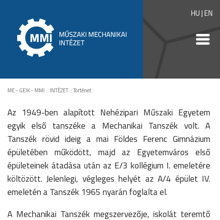
HU
|
EN
ME - GEIK - MMI
::
INTÉZET
::
Történet
Az 1949-ben alapított Nehézipari Műszaki Egyetem
egyik első tanszéke a Mechanikai Tanszék volt. A
Tanszék rövid ideig a mai Földes Ferenc Gimnázium
épületében működött, majd az Egyetemváros első
épületeinek átadása után az E/3 kollégium I. emeletére
költözött. Jelenlegi, végleges helyét az A/4 épület IV.
emeletén a Tanszék 1965 nyarán foglalta el.
A Mechanikai Tanszék megszervezője, iskolát teremtő