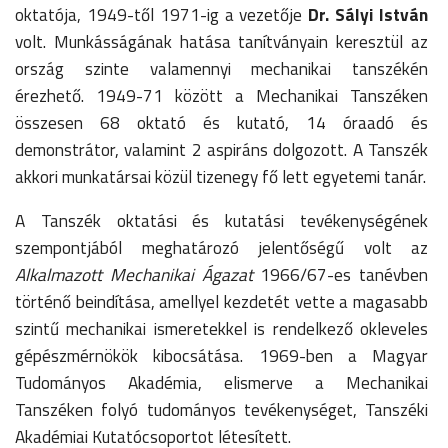
oktatója, 1949-től 1971-ig a vezetője
Dr. Sályi István
volt. Munkásságának hatása tanítványain keresztül az
ország szinte valamennyi mechanikai tanszékén
érezhető. 1949-71 között a Mechanikai Tanszéken
összesen 68 oktató és kutató, 14 óraadó és
demonstrátor, valamint 2 aspiráns dolgozott. A Tanszék
akkori munkatársai közül tizenegy fő lett egyetemi tanár.
A Tanszék oktatási és kutatási tevékenységének
szempontjából meghatározó jelentőségű volt az
Alkalmazott Mechanikai Ágazat
1966/67-es tanévben
történő beindítása, amellyel kezdetét vette a magasabb
szintű mechanikai ismeretekkel is rendelkező okleveles
gépészmérnökök kibocsátása. 1969-ben a Magyar
Tudományos Akadémia, elismerve a Mechanikai
Tanszéken folyó tudományos tevékenységet, Tanszéki
Akadémiai Kutatócsoportot létesített.