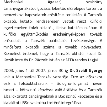
Mechanikai Ágazat) szakirány
tananyagánakátdolgozása. Jelentős előrelépés történt a
nemzetközi kapcsolatok erősítése területén. A Tanszék
oktatói, kutatói rendszeresen vettek részt külföldi
egyetemeken folyó oktató-, illetve kutatómunkában. A
külföldi együttműködés eredményeképpen tovább
erősödött a Tanszék publikációs tevékenysége. A
minősített oktatók száma is tovább növekedett.
Kiemelést érdemel, hogy a Tanszék oktatói közül Dr.
Kozák Imre és Dr. Páczelt István az MTA rendes tagjai.
2003. július 1-től 2007. június 30-ig
Dr. Szeidl György
volt a Mechanikai Tanszék vezetője. Erre az időszakra
esik a felsőoktatásunk – Bologna-folyamat néven
ismert – kétszintű képzésre való átállása és a Tanszék
által oktatott tantárgyaknak a BSc szintű képzésbe és a
kialakított BSc szakokba történő integrálása.