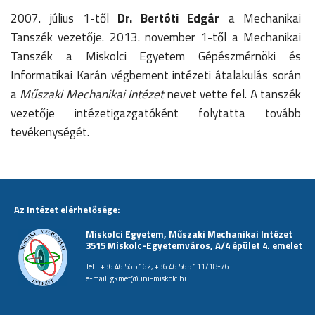
2007. július 1-től
Dr. Bertóti Edgár
a Mechanikai
Tanszék vezetője. 2013. november 1-től a Mechanikai
Tanszék a Miskolci Egyetem Gépészmérnöki és
Informatikai Karán végbement intézeti átalakulás során
a
Műszaki Mechanikai Intézet
nevet vette fel. A tanszék
vezetője intézetigazgatóként folytatta tovább
tevékenységét.
Az Intézet elérhetősége:
Miskolci Egyetem, Műszaki Mechanikai Intézet
3515 Miskolc-Egyetemváros, A/4 épület 4. emelet
Tel.: +36 46 565 162, +36 46 565 111/18-76
e-mail:
gkmet@uni-miskolc.hu