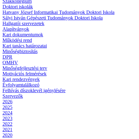
Szakkollégium
Doktori iskolák
Hatvany József Informatikai Tudományok Doktori Iskola
Sályi István Gépészeti Tudományok Doktori Iskola
Hallgatói szervezetek
Alapítványok
Kari dokumentumok
Működési rend
Kari tanács határozatai
Minőségbiztosítás
DPR
OMHV
Minőségfejlesztési terv
Motivációs felmérések
Kari rendezvények
Évfolyamtalálkozó
Felhívás díszoklevél igénylésére
Szervezők
2026
2025
2024
2023
2022
2021
2020