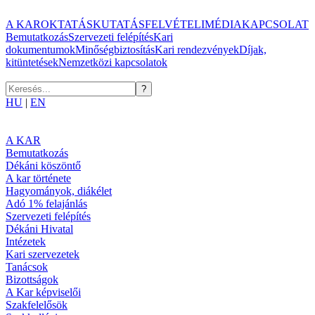
A KAR
OKTATÁS
KUTATÁS
FELVÉTELI
MÉDIA
KAPCSOLAT
Bemutatkozás
Szervezeti felépítés
Kari
dokumentumok
Minőségbiztosítás
Kari rendezvények
Díjak,
kitüntetések
Nemzetközi kapcsolatok
HU
|
EN
A KAR
Bemutatkozás
Dékáni köszöntő
A kar története
Hagyományok, diákélet
Adó 1% felajánlás
Szervezeti felépítés
Dékáni Hivatal
Intézetek
Kari szervezetek
Tanácsok
Bizottságok
A Kar képviselői
Szakfelelősök