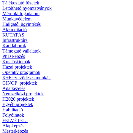
Tájékoztató füzetek
Letölthető nyomtatványok
Mérnöki fogadalom
Munkavédelem
Hallgatói ügyintézés
Akkreditáció
KUTATÁS
Infrastruktúra
Kari laborok
Támogató vállalatok
PhD képzés
Kutatási témák
Hazai projektek
Operatív programok
K+F szerződéses munkák
GINOP_projektek
Adatkezelés
Nemzetközi projektek
H2020 projektek
Egyéb projektek
Habilitáció
Folyóiratok
FELVÉTELI
Alapképzés
Mesterképzés