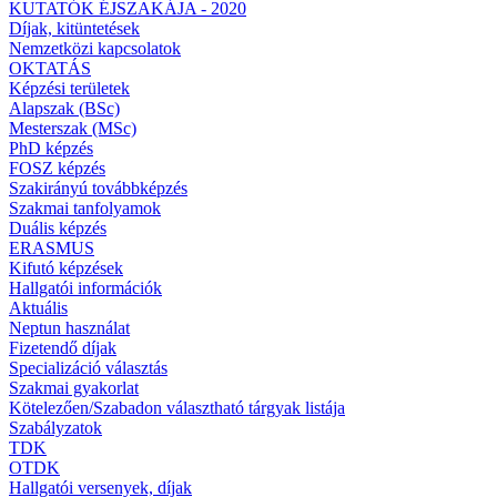
KUTATÓK ÉJSZAKÁJA - 2020
Díjak, kitüntetések
Nemzetközi kapcsolatok
OKTATÁS
Képzési területek
Alapszak (BSc)
Mesterszak (MSc)
PhD képzés
FOSZ képzés
Szakirányú továbbképzés
Szakmai tanfolyamok
Duális képzés
ERASMUS
Kifutó képzések
Hallgatói információk
Aktuális
Neptun használat
Fizetendő díjak
Specializáció választás
Szakmai gyakorlat
Kötelezően/Szabadon választható tárgyak listája
Szabályzatok
TDK
OTDK
Hallgatói versenyek, díjak