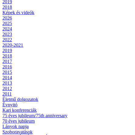
2019
2018
Képek és videók
2026
2025
2024
2023
2022
2020-2021
2019
2018
2017
2016
2015
2014
2013
2012
2011
Életmű dolgozatok
Évnyitó
Kari konferenciák
75 éves jubileum/75th anniversary
70 éves jubileum
Lányok napja
Szoboravatások