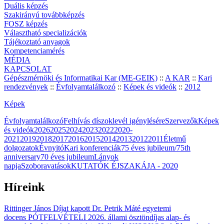
Duális képzés
Szakirányú továbbképzés
FOSZ képzés
Választható specializációk
Tájékoztató anyagok
Kompetenciamérés
MÉDIA
KAPCSOLAT
Gépészmérnöki és Informatikai Kar (ME-GEIK)
::
A KAR
::
Kari
rendezvények
::
Évfolyamtalálkozó
::
Képek és videók
::
2012
Képek
Évfolyamtalálkozó
Felhívás díszoklevél igénylésére
Szervezők
Képek
és videók
2026
2025
2024
2023
2022
2020-
2021
2019
2018
2017
2016
2015
2014
2013
2012
2011
Életmű
dolgozatok
Évnyitó
Kari konferenciák
75 éves jubileum/75th
anniversary
70 éves jubileum
Lányok
napja
Szoboravatások
KUTATÓK ÉJSZAKÁJA - 2020
Híreink
Rittinger János Díjat kapott Dr. Petrik Máté egyetemi
docens
PÓTFELVÉTELI 2026. állami ösztöndíjas alap- és