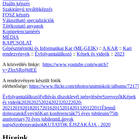
Duális képzés
Szakirányú továbbképzés
FOSZ képzés
Választható specializációk
Tájékoztató anyagok
Kompetenciamérés
MÉDIA
KAPCSOLAT
Gépészmérnöki és Informatikai Kar (ME-GEIK)
::
A KAR
::
Kari
rendezvények
::
Évfolyamtalálkozó
::
Képek és videók
::
2023
A közvetítés linkje:
https://www.youtube.com/watch?
v=ZhxSRpj9dEE
A rendezvényen készült fotók
elérhetősége:
https://www.flickr.com/photos/unimiskolc/albums/72
Évfolyamtalálkozó
Felhívás díszoklevél igénylésére
Szervezők
Képek
és videók
2026
2025
2024
2023
2022
2020-
2021
2019
2018
2017
2016
2015
2014
2013
2012
2011
Életmű
dolgozatok
Évnyitó
Kari konferenciák
75 éves jubileum/75th
anniversary
70 éves jubileum
Lányok
napja
Szoboravatások
KUTATÓK ÉJSZAKÁJA - 2020
Híreink