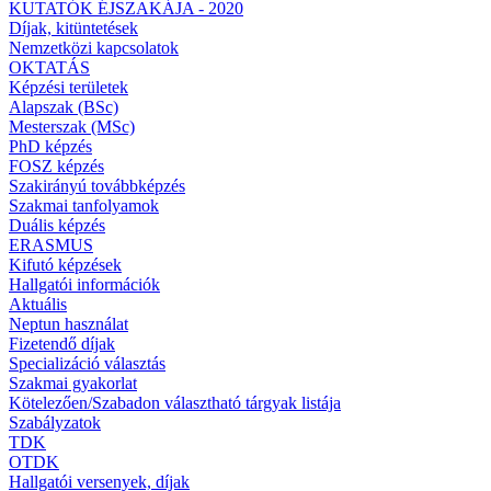
KUTATÓK ÉJSZAKÁJA - 2020
Díjak, kitüntetések
Nemzetközi kapcsolatok
OKTATÁS
Képzési területek
Alapszak (BSc)
Mesterszak (MSc)
PhD képzés
FOSZ képzés
Szakirányú továbbképzés
Szakmai tanfolyamok
Duális képzés
ERASMUS
Kifutó képzések
Hallgatói információk
Aktuális
Neptun használat
Fizetendő díjak
Specializáció választás
Szakmai gyakorlat
Kötelezően/Szabadon választható tárgyak listája
Szabályzatok
TDK
OTDK
Hallgatói versenyek, díjak