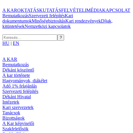
A KAR
OKTATÁS
KUTATÁS
FELVÉTELI
MÉDIA
KAPCSOLAT
Bemutatkozás
Szervezeti felépítés
Kari
dokumentumok
Minőségbiztosítás
Kari rendezvények
Díjak,
kitüntetések
Nemzetközi kapcsolatok
HU
|
EN
A KAR
Bemutatkozás
Dékáni köszöntő
A kar története
Hagyományok, diákélet
Adó 1% felajánlás
Szervezeti felépítés
Dékáni Hivatal
Intézetek
Kari szervezetek
Tanácsok
Bizottságok
A Kar képviselői
Szakfelelősök