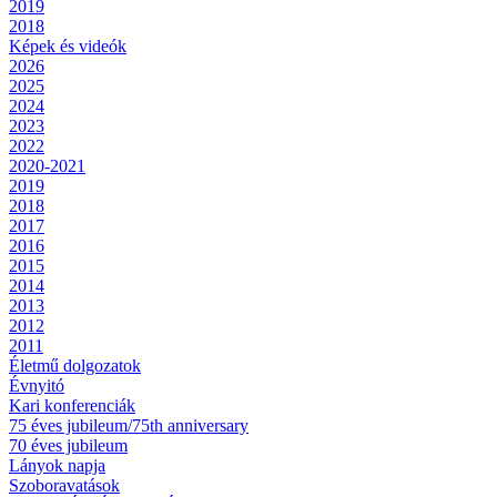
2019
2018
Képek és videók
2026
2025
2024
2023
2022
2020-2021
2019
2018
2017
2016
2015
2014
2013
2012
2011
Életmű dolgozatok
Évnyitó
Kari konferenciák
75 éves jubileum/75th anniversary
70 éves jubileum
Lányok napja
Szoboravatások