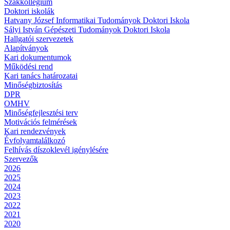
Szakkollégium
Doktori iskolák
Hatvany József Informatikai Tudományok Doktori Iskola
Sályi István Gépészeti Tudományok Doktori Iskola
Hallgatói szervezetek
Alapítványok
Kari dokumentumok
Működési rend
Kari tanács határozatai
Minőségbiztosítás
DPR
OMHV
Minőségfejlesztési terv
Motivációs felmérések
Kari rendezvények
Évfolyamtalálkozó
Felhívás díszoklevél igénylésére
Szervezők
2026
2025
2024
2023
2022
2021
2020