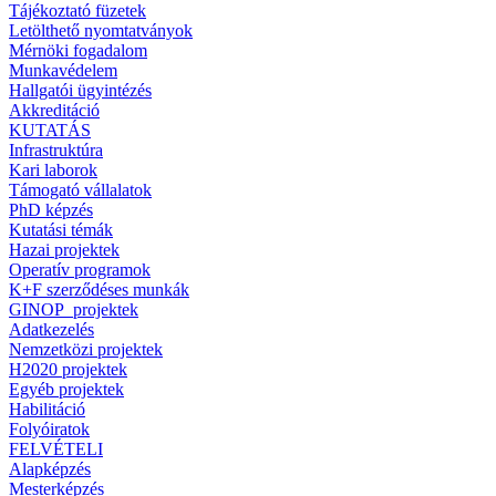
Tájékoztató füzetek
Letölthető nyomtatványok
Mérnöki fogadalom
Munkavédelem
Hallgatói ügyintézés
Akkreditáció
KUTATÁS
Infrastruktúra
Kari laborok
Támogató vállalatok
PhD képzés
Kutatási témák
Hazai projektek
Operatív programok
K+F szerződéses munkák
GINOP_projektek
Adatkezelés
Nemzetközi projektek
H2020 projektek
Egyéb projektek
Habilitáció
Folyóiratok
FELVÉTELI
Alapképzés
Mesterképzés