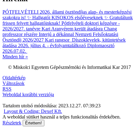
PÓTFELVÉTELI 2026. állami ösztöndíjas alap- és mesterképzési
szakokra is!
✨ Hallgatói KISOKOS elsőéveseknek ✨
Gratulálunk
frissen felvett hallgatóinknak!
Pótfelvételi doktori képzésre -
2026/2027. tanévre
Kari Aranyérem került átadásra Chang
professzor részére
Interjú a dékánnal
Nemzeti Felsőoktatási
Ösztöndíj 2026/2027 Kari rangsor
Díszoklevelek, kitüntetések
átadása 2026. július 4. - évfolyamtalálkozó
Diplomaosztó
2026.07.02.
Minden hír »
© Miskolci Egyetem Gépészmérnöki és Informatikai Kar 2017
Oldaltérkép
Változások
RSS
Weboldal korábbi verziója
Tartalom utolsó módosítása: 2023.12.27. 07:39:23
Layout & Coding: Dexef Kft.
A weboldal sütiket használ a teljes funkcionalitás érdekében.
Részletek