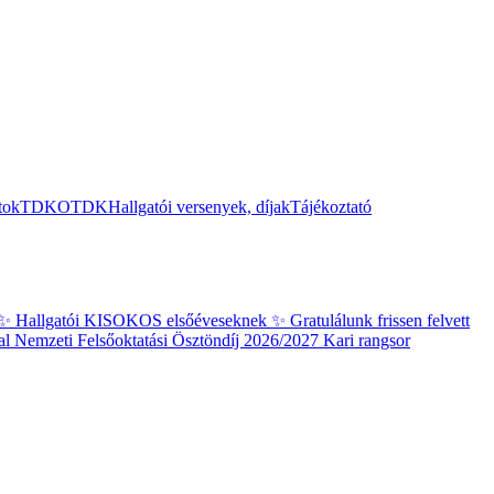
tok
TDK
OTDK
Hallgatói versenyek, díjak
Tájékoztató
✨ Hallgatói KISOKOS elsőéveseknek ✨
Gratulálunk frissen felvett
al
Nemzeti Felsőoktatási Ösztöndíj 2026/2027 Kari rangsor