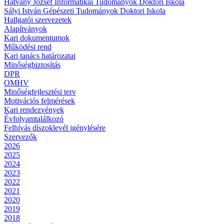
Hatvany József Informatikai Tudományok Doktori Iskola
Sályi István Gépészeti Tudományok Doktori Iskola
Hallgatói szervezetek
Alapítványok
Kari dokumentumok
Működési rend
Kari tanács határozatai
Minőségbiztosítás
DPR
OMHV
Minőségfejlesztési terv
Motivációs felmérések
Kari rendezvények
Évfolyamtalálkozó
Felhívás díszoklevél igénylésére
Szervezők
2026
2025
2024
2023
2022
2021
2020
2019
2018