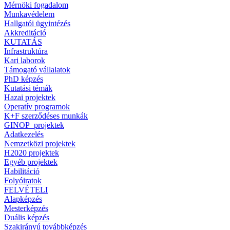
Mérnöki fogadalom
Munkavédelem
Hallgatói ügyintézés
Akkreditáció
KUTATÁS
Infrastruktúra
Kari laborok
Támogató vállalatok
PhD képzés
Kutatási témák
Hazai projektek
Operatív programok
K+F szerződéses munkák
GINOP_projektek
Adatkezelés
Nemzetközi projektek
H2020 projektek
Egyéb projektek
Habilitáció
Folyóiratok
FELVÉTELI
Alapképzés
Mesterképzés
Duális képzés
Szakirányú továbbképzés