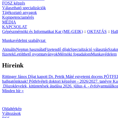
FOSZ képzés
Választható specializációk
Tájékoztató anyagok
Kompetenciamérés
MÉDIA
KAPCSOLAT
Gépészmérnöki és Informatikai Kar (ME-GEIK)
::
OKTATÁS
::
Hall
Munkavédelmi szabályzat
Aktuális
Neptun használat
Fizetendő díjak
Specializáció választás
Szakm
füzetek
Letölthető nyomtatványok
Mérnöki fogadalom
Munkavédelem
Híreink
Rittinger János Díjat kapott Dr. Petrik Máté egyetemi docens
PÓTFELV
hallgatóinknak!
Pótfelvételi doktori képzésre - 2026/2027. tanévre
Kar
Díszoklevelek, kitüntetések átadása 2026. július 4. - évfolyamtalálko
Minden hír »
Oldaltérkép
Változások