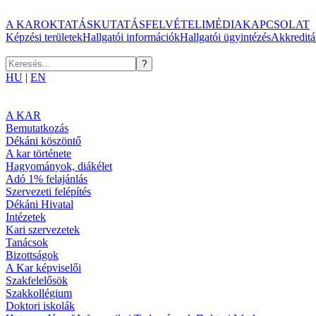
A KAR
OKTATÁS
KUTATÁS
FELVÉTELI
MÉDIA
KAPCSOLAT
Képzési területek
Hallgatói információk
Hallgatói ügyintézés
Akkreditá
HU
|
EN
A KAR
Bemutatkozás
Dékáni köszöntő
A kar története
Hagyományok, diákélet
Adó 1% felajánlás
Szervezeti felépítés
Dékáni Hivatal
Intézetek
Kari szervezetek
Tanácsok
Bizottságok
A Kar képviselői
Szakfelelősök
Szakkollégium
Doktori iskolák