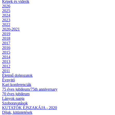
Képek és videók
2026
2025
2024
2023
2022
2020-2021
2019
2018
2017
2016
2015
2014
2013
2012
2011
Életmű dolgozatok
Évnyitó
Kari konferenciák
75 éves jubileum/75th anniversary
70 éves jubileum
Lányok napja
Szoboravatások
KUTATÓK ÉJSZAKÁJA - 2020
Díjak, kitüntetések