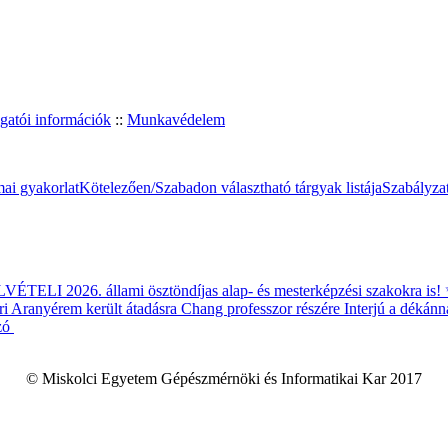
gatói információk
::
Munkavédelem
ai gyakorlat
Kötelezően/Szabadon választható tárgyak listája
Szabályza
ÉTELI 2026. állami ösztöndíjas alap- és mesterképzési szakokra is!
i Aranyérem került átadásra Chang professzor részére
Interjú a dékánn
zó
© Miskolci Egyetem Gépészmérnöki és Informatikai Kar 2017