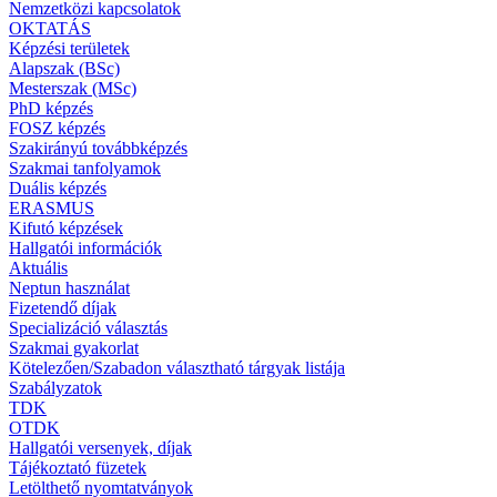
Nemzetközi kapcsolatok
OKTATÁS
Képzési területek
Alapszak (BSc)
Mesterszak (MSc)
PhD képzés
FOSZ képzés
Szakirányú továbbképzés
Szakmai tanfolyamok
Duális képzés
ERASMUS
Kifutó képzések
Hallgatói információk
Aktuális
Neptun használat
Fizetendő díjak
Specializáció választás
Szakmai gyakorlat
Kötelezően/Szabadon választható tárgyak listája
Szabályzatok
TDK
OTDK
Hallgatói versenyek, díjak
Tájékoztató füzetek
Letölthető nyomtatványok