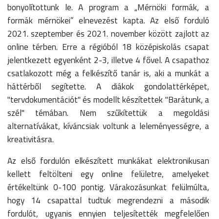
bonyolítottunk le. A program a „Mérnöki formák, a
formák mérnökei” elnevezést kapta. Az első forduló
2021. szeptember és 2021. november között zajlott az
online térben. Erre a régióból 18 középiskolás csapat
jelentkezett egyenként 2-3, illetve 4 fővel. A csapathoz
csatlakozott még a felkészítő tanár is, aki a munkát a
háttérből segítette. A diákok gondolattérképet,
"tervdokumentációt" és modellt készítettek "Barátunk, a
szél" témában. Nem szűkítettük a megoldási
alternatívákat, kíváncsiak voltunk a leleményességre, a
kreativitásra.
Az első fordulón elkészített munkákat elektronikusan
kellett feltölteni egy online felületre, amelyeket
értékeltünk 0-100 pontig. Várakozásunkat felülmúlta,
hogy 14 csapattal tudtuk megrendezni a második
fordulót, ugyanis ennyien teljesítették megfelelően