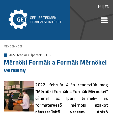
HU
|
EN
ME - GEIK - GET
::
2022. február 4. (péntek) 23:32
Mérnöki Formák a Formák Mérnökei
verseny
2022. február 4-én rendeztük meg
"Mérnöki Formák a Formák Mérnökei"
címmel az Ipari termék- és
formatervező mérnöki szakot
népszerűsítő verseny utolsó