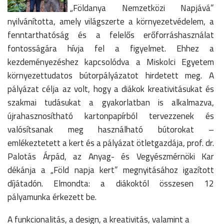
„Földanya Nemzetközi Napjává”
nyilvánította, amely világszerte a környezetvédelem, a
fenntarthatóság és a felelős erőforráshasználat
fontosságára hívja fel a figyelmet. Ehhez a
kezdeményezéshez kapcsolódva a Miskolci Egyetem
környezettudatos bútorpályázatot hirdetett meg. A
pályázat célja az volt, hogy a diákok kreativitásukat és
szakmai tudásukat a gyakorlatban is alkalmazva,
újrahasznosítható kartonpapírból tervezzenek és
valósítsanak meg használható bútorokat –
emlékeztetett a kert és a pályázat ötletgazdája, prof. dr.
Palotás Árpád, az Anyag- és Vegyészmérnöki Kar
dékánja a „Föld napja kert” megnyitásához igazított
díjátadón. Elmondta: a diákoktól összesen 12
pályamunka érkezett be.
A funkcionalitás, a design, a kreativitás, valamint a