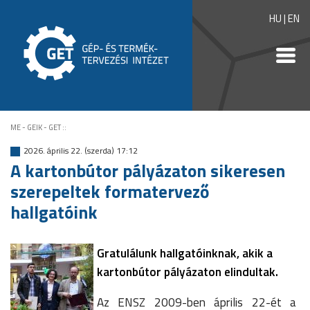
HU
|
EN
ME - GEIK - GET
::
2026. április 22. (szerda) 17:12
A kartonbútor pályázaton sikeresen
szerepeltek formatervező
hallgatóink
Gratulálunk hallgatóinknak, akik a
kartonbútor pályázaton elindultak.
Az ENSZ 2009-ben április 22-ét a