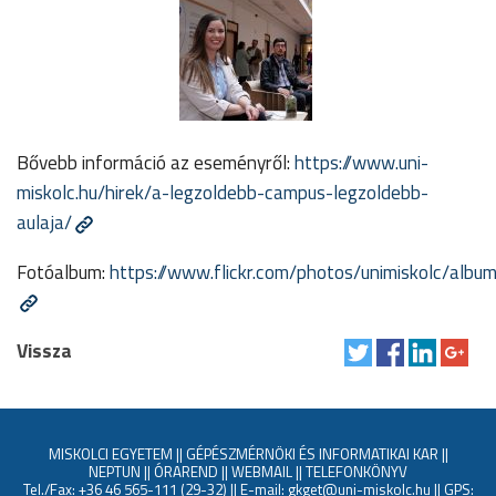
Bővebb információ az eseményről:
https://www.uni-
miskolc.hu/hirek/a-legzoldebb-campus-legzoldebb-
aulaja/
Fotóalbum:
https://www.flickr.com/photos/unimiskolc/a
Vissza
MISKOLCI EGYETEM
||
GÉPÉSZMÉRNÖKI ÉS INFORMATIKAI KAR
||
NEPTUN
||
ÓRAREND
||
WEBMAIL
||
TELEFONKÖNYV
Tel./Fax: +36 46 565-111 (29-32) || E-mail: gkget@uni-miskolc.hu || GPS: