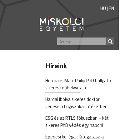
HU
|
EN
Híreink
Hermans Marc Philip PhD hallgató
sikeres műhelyvitája
Hardai Ibolya sikeres doktori
védése a Logisztikai Intézetben!
ESG és az RTLS fókuszban – két
sikeres PhD védés egy napon!
Eperjesi kollégák látogatása a