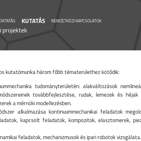
KUTATÁS
OKTATÁS
NEMZETKÖZI KAPCSOLATOK
 projektek
os kutatómunka három főbb tématerülethez kötődik:
ummechanika tudományterületén: alakváltozások nemlineár
módszereinek továbbfejlesztése, rudak, lemezek és héjak 
dszerek a mérnöki modellezésben.
dszer alkalmazása kontinuummechanikai feladatok mego
eladatok, kapcsolt feladatok, kompozitok, elasztomerek, pi
namikai feladatok, mechanizmusok és ipari robotok vizsgálata.