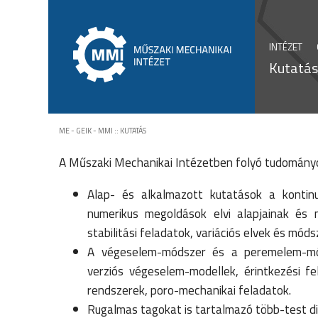
INTÉZET
Kutatási
ME - GEIK - MMI
::
KUTATÁS
A Műszaki Mechanikai Intézetben folyó tudomány
Alap- és alkalmazott kutatások a kontinu
numerikus megoldások elvi alapjainak és 
stabilitási feladatok, variációs elvek és mó
A végeselem-módszer és a peremelem-mó
verziós végeselem-modellek, érintkezési f
rendszerek, poro-mechanikai feladatok.
Rugalmas tagokat is tartalmazó több-test di