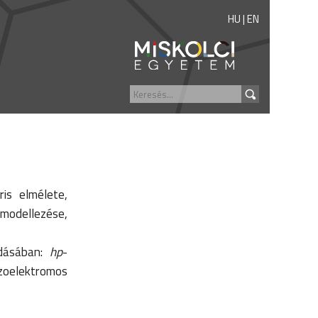
HU
|
EN
is elmélete,
modellezése,
ldásában:
hp
-
ezoelektromos