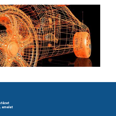
ntézet
. emelet