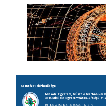
Az Intézet elérhetősége:
Miskolci Egyetem, Műszaki Mechanikai I
3515 Miskolc-Egyetemváros, A/4 épület 4
Tel.: +36 46 565 162, +36 46 565 111/18-76