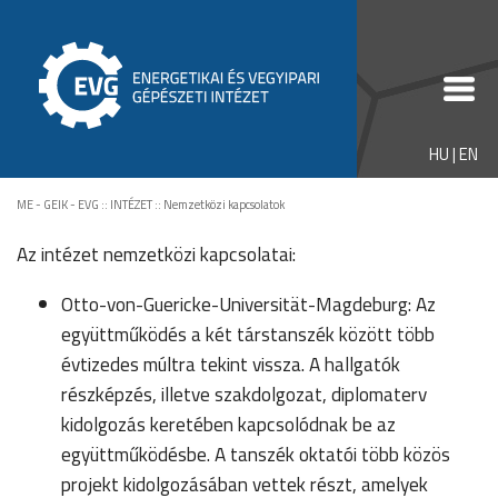
HU
|
EN
ME - GEIK - EVG
::
INTÉZET
::
Nemzetközi kapcsolatok
Az intézet nemzetközi kapcsolatai:
Otto-von-Guericke-Universität-Magdeburg: Az
együttműködés a két társtanszék között több
évtizedes múltra tekint vissza. A hallgatók
részképzés, illetve szakdolgozat, diplomaterv
kidolgozás keretében kapcsolódnak be az
együttműködésbe. A tanszék oktatói több közös
projekt kidolgozásában vettek részt, amelyek