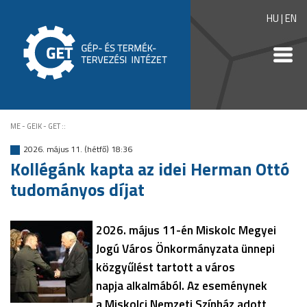
HU
|
EN
ME - GEIK - GET
::
2026. május 11. (hétfő) 18:36
Kollégánk kapta az idei Herman Ottó
tudományos díjat
2026. május 11-én Miskolc Megyei
Jogú Város Önkormányzata ünnepi
közgyűlést tartott a város
napja alkalmából. Az eseménynek
a Miskolci Nemzeti Színház adott