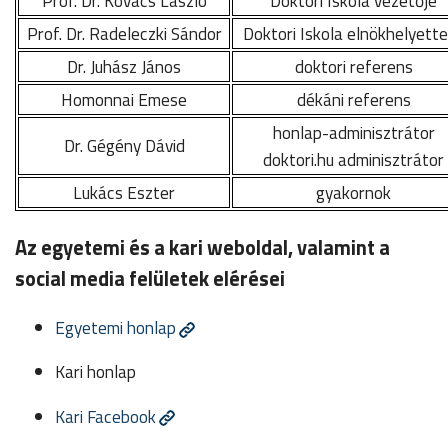
Prof. Dr. Kovács László
Doktori Iskola vezetője
Prof. Dr. Radeleczki Sándor
Doktori Iskola elnökhelyett
Dr. Juhász János
doktori referens
Homonnai Emese
dékáni referens
honlap-adminisztrátor
Dr. Gégény Dávid
doktori.hu adminisztrátor
Lukács Eszter
gyakornok
Az egyetemi és a kari weboldal, valamint a
social media felületek elérései
Egyetemi honlap
Kari honlap
Kari Facebook