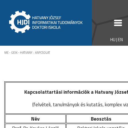
HU
|
EN
ME - GEIK - HATVANY
::
KAPCSOLAT
Kapcsolattartási információk a Hatvany Józse
(felvételi, tanulmányok és kutatás, komplex viz
Név
Beosztás