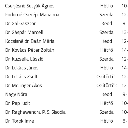
Cserjésné Sutyák Ágnes
Hétfő
10
Fodorné Cserépi Marianna
Szerda
12
Dr. Gál Gaszton
Kedd
9-
Dr. Gáspár Marcell
Szerda
13
Kocsisné dr. Baán Mária
Kedd
12
Dr. Kovács Péter Zoltán
Hétfő
14
Dr. Kuzsella László
Szerda
12
Dr. Lukács János
Hétfő
14
Dr. Lukács Zsolt
Csütörtök
12
Dr. Meilinger Ákos
Csütörtök
12
Nagy Nóra
Kedd
9-
Dr. Pap Judit
Hétfő
10
Dr. Raghawendra P. S. Sisodia
Szerda
10
Dr. Török Imre
Hétfő
8-