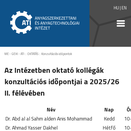
HU
|
EN
ME - GEIK - ATI
::
OKTATÁS
::
Konzultációs időpontok
Az Intézetben oktató kollégák
konzultációs időpontjai a 2025/26
II. félévében
Név
Nap
Ó
Dr. Abd al al Sahm alden Anis Mohammad
Kedd
10
Dr. Ahmad Yasser Dakhel
Hétfő
10