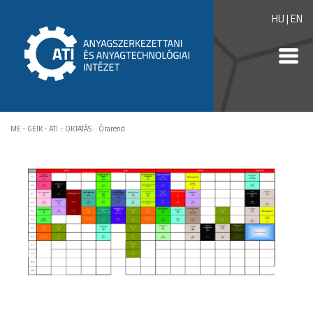
HU
|
EN
ME - GEIK - ATI
::
OKTATÁS
::
Órarend