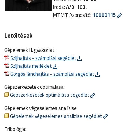
Iroda:
A/3. 103.
MTMT Azonosító:
10000115
Letöltések
Gépelemek II. gyakorlat:
Szíjhajtás - számolási segédlet
Szíjhajtás melléklet
Görgős lánchajtás - számolási segédlet
Gépszerkezetek optimálása:
Gépszerkezetek optimálása segédlet
Gépelemek végeselemes analízise:
Gépelemek végeselemes analízise segédlet
Tribológia: