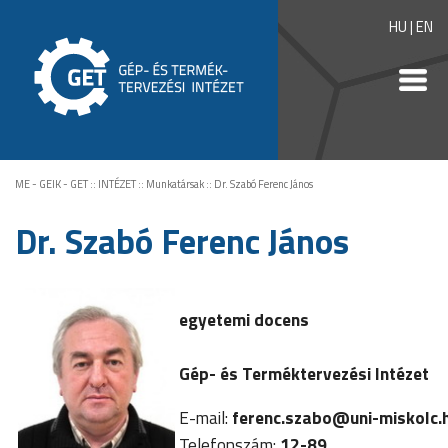
HU
|
EN
ME - GEIK - GET
::
INTÉZET
::
Munkatársak
::
Dr. Szabó Ferenc János
Dr. Szabó Ferenc János
egyetemi docens
Gép- és Terméktervezési Intézet
E-mail:
ferenc.szabo@uni-miskolc.
Telefonszám:
12-89