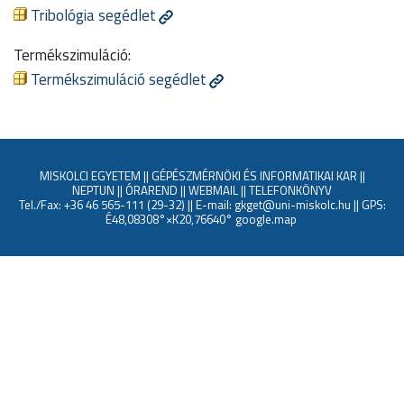
Tribológia segédlet
Termékszimuláció:
Termékszimuláció segédlet
MISKOLCI EGYETEM
||
GÉPÉSZMÉRNÖKI ÉS INFORMATIKAI KAR
||
NEPTUN
||
ÓRAREND
||
WEBMAIL
||
TELEFONKÖNYV
Tel./Fax: +36 46 565-111 (29-32) || E-mail: gkget@uni-miskolc.hu || GPS:
É48,08308°×K20,76640°
google.map