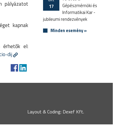
om pályázatot
Gépészmérnöki és
17
Informatikai Kar -
jubileumi rendezvények
séget kapnak
Minden esemény »
 érhetők el:
io-dij
Layout & Coding: Dexef Kft.