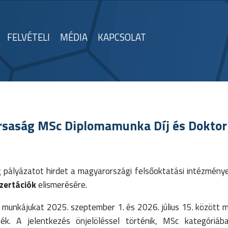
FELVÉTELI
MÉDIA
KAPCSOLAT
ársaság MSc Diplomamunka Díj és Doktor
ályázatot hirdet a magyarországi felsőoktatási intézmény
zertációk
elismerésére.
k munkájukat 2025. szeptember 1. és 2026. július 15. között 
ék. A jelentkezés önjelöléssel történik, MSc kategóriáb