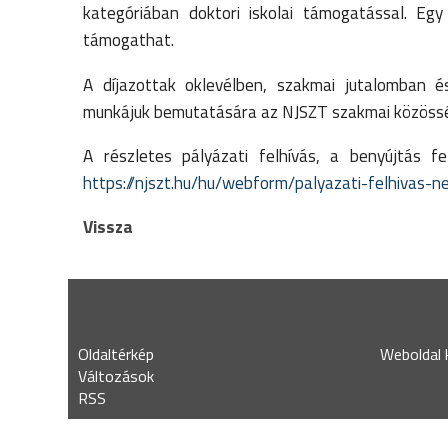
kategóriában doktori iskolai támogatással. Egy 
támogathat.
A díjazottak oklevélben, szakmai jutalomban 
munkájuk bemutatására az NJSZT szakmai közössé
A részletes pályázati felhívás, a benyújtás f
https://njszt.hu/hu/webform/palyazati-felhivas-
Vissza
Oldaltérkép
Weboldal k
Változások
RSS