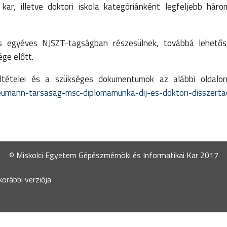
kar, illetve doktori iskola kategóriánként legfeljebb hár
és egyéves NJSZT-tagságban részesülnek, továbbá lehető
ge előtt.
eltételei és a szükséges dokumentumok az alábbi oldalon
neumann-tarsasag-msc-diplomamunka-dij-es-doktori-disszertac
© Miskolci Egyetem Gépészmérnöki és Informatikai Kar 2017
orábbi verziója