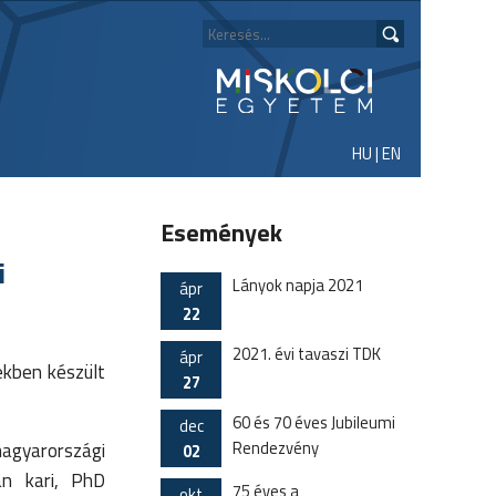
HU
|
EN
Események
i
Lányok napja 2021
ápr
22
2021. évi tavaszi TDK
ápr
ekben készült
27
60 és 70 éves Jubileumi
dec
Rendezvény
magyarországi
02
an kari, PhD
75 éves a
okt