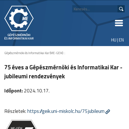
HU
|
EN
Gépészmérnöki és Informatikai Kar (ME-GEIK)
::
75 éves a Gépészmérnöki és Informatikai Kar -
jubileumi rendezvények
Időpont:
2024.10.17.
Részletek:
https://geik.uni-miskolc.hu/75jubileum