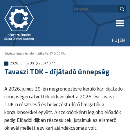
HU
|
EN
Gépészmérnöki és Informatikai Kar (ME-GEIK)
::
2026. június 30. (kedd) 10:44
Tavaszi TDK - díjátadó ünnepség
A 2026. június 29-én megrendezésre kerülő kari díjátadó
ünnepségen átvették oklevelüket a 2026. évi tavaszi
TDK-n résztvevő és helyezést elérő hallgatók a
konzulenseikkel együtt. A szekciónkénti legjobb előadók
pedig Előadói díjban részesültek, jutalmuk az elismerő
oklevél mellett egy kari ajándékcsomag volt.