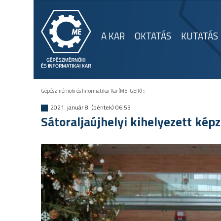
A KAR
OKTATÁS
KUTATÁS
Gépészmérnöki és Informatikai Kar (ME-GEIK)
::
2021. január 8. (péntek) 06:53
Sátoraljaújhelyi kihelyezett kép