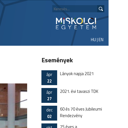
HU
|
EN
Események
Lányok napja 2021
ápr
22
2021. évi tavaszi TDK
ápr
27
60 és 70 éves Jubileumi
dec
Rendezvény
02
75 éves a
okt