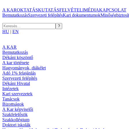
A KAR
OKTATÁS
KUTATÁS
FELVÉTELI
MÉDIA
KAPCSOLAT
Bemutatkozás
Szervezeti felépítés
Kari dokumentumok
Minőségbiztosí
HU
|
EN
A KAR
Bemutatkozás
Dékáni köszöntő
A kar története
Hagyományok, diákélet
Adó 1% felajánlás
Szervezeti felépítés
Dékáni Hivatal
Intézetek
Kari szervezetek
Tanácsok
Bizottságok
A Kar képviselői
Szakfelelősök
Szakkollégium
Doktori iskolák