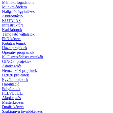
Mérnöki fogadalom
Munkavédelem
Hallgatói ügyintézés
Akkreditáció
KUTATÁS
Infrastruktúra
Kari laborok
Támogató vállalatok
PhD képzés
Kutatási témák
Hazai projektek
Operatív programok
K+F szerződéses munkák
GINOP_projektek
Adatkezelés
Nemzetközi projektek
H2020 projektek
Egyéb projektek
Habilitáció
Folyóiratok
FELVÉTELI
Alapképzés
Mesterképzés
Duális képzés
Szakirányú továbbképzés