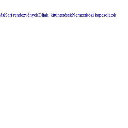
tás
Kari rendezvények
Díjak, kitüntetések
Nemzetközi kapcsolatok