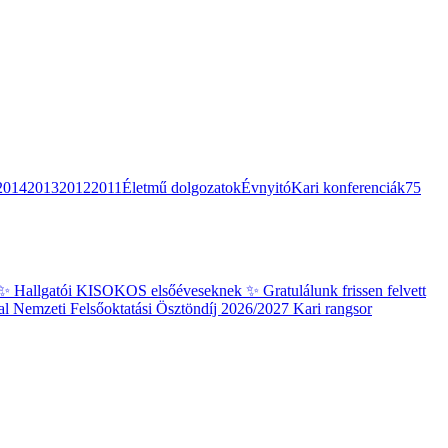
2014
2013
2012
2011
Életmű dolgozatok
Évnyitó
Kari konferenciák
75
✨ Hallgatói KISOKOS elsőéveseknek ✨
Gratulálunk frissen felvett
al
Nemzeti Felsőoktatási Ösztöndíj 2026/2027 Kari rangsor