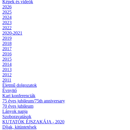
Képek és videók
2026
2025
2024
2023
2022
2020-2021
2019
2018
2017
2016
2015
2014
2013
2012
2011
Életmű dolgozatok
Évnyitó
Kari konferenciák
75 éves jubileum/75th anniversary
70 éves jubileum
Lányok napja
Szoboravatások
KUTATÓK ÉJSZAKÁJA - 2020
Díjak, kitüntetések