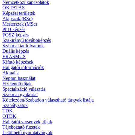
Nemzetközi kapcsolatok
OKTATÁS
Képzési területek
Alapszak (BSc)
Mesterszak (MSc)
PhD képzés
FOSZ képzés
Szakirányú továbbképzés
Szakmai tanfolyamok
Duális képzés
ERASMUS
Kifutó képzések
Hallgatói információk
Aktuális
Neptun használat
Fizetendő díjak
Specializáció választás
Szakmai gyakorlat
Kötelezően/Szabadon választható tárgyak listája
Szabályzatok
TDK
OTDK
Hallgatói versenyek, díjak
Tájékoztató füzetek
Letölthető nyomtatványok