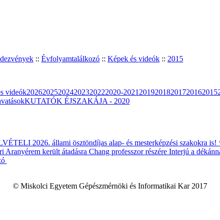
ndezvények
::
Évfolyamtalálkozó
::
Képek és videók
::
2015
s videók
2026
2025
2024
2023
2022
2020-2021
2019
2018
2017
2016
2015
vatások
KUTATÓK ÉJSZAKÁJA - 2020
ÉTELI 2026. állami ösztöndíjas alap- és mesterképzési szakokra is!
i Aranyérem került átadásra Chang professzor részére
Interjú a dékánn
zó
© Miskolci Egyetem Gépészmérnöki és Informatikai Kar 2017