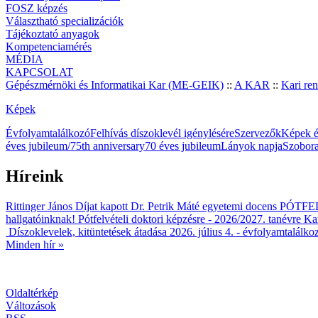
FOSZ képzés
Választható specializációk
Tájékoztató anyagok
Kompetenciamérés
MÉDIA
KAPCSOLAT
Gépészmérnöki és Informatikai Kar (ME-GEIK)
::
A KAR
::
Kari re
Képek
Évfolyamtalálkozó
Felhívás díszoklevél igénylésére
Szervezők
Képek é
éves jubileum/75th anniversary
70 éves jubileum
Lányok napja
Szobora
Híreink
Rittinger János Díjat kapott Dr. Petrik Máté egyetemi docens
PÓTFELV
hallgatóinknak!
Pótfelvételi doktori képzésre - 2026/2027. tanévre
Kar
Díszoklevelek, kitüntetések átadása 2026. július 4. - évfolyamtalálko
Minden hír »
Oldaltérkép
Változások