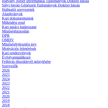
Hatvany József Informatikai Tudományok Doktori Iskola
Sályi István Gépészeti Tudományok Doktori Iskola
Hallgatói szervezetek
Alapítványok
Kari dokumentumok
Működési rend
Kari tanács határozatai
Minőségbiztosítás
DPR
OMHV
Minőségfejlesztési terv
Motivációs felmérések
Kari rendezvények
Évfolyamtalálkozó
Felhívás díszoklevél igénylésére
Szervezők
2026
2025
2024
2023
2022
2021
2020
2019
2018