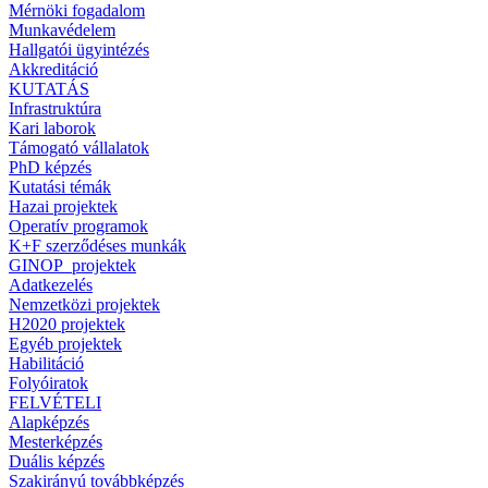
Mérnöki fogadalom
Munkavédelem
Hallgatói ügyintézés
Akkreditáció
KUTATÁS
Infrastruktúra
Kari laborok
Támogató vállalatok
PhD képzés
Kutatási témák
Hazai projektek
Operatív programok
K+F szerződéses munkák
GINOP_projektek
Adatkezelés
Nemzetközi projektek
H2020 projektek
Egyéb projektek
Habilitáció
Folyóiratok
FELVÉTELI
Alapképzés
Mesterképzés
Duális képzés
Szakirányú továbbképzés