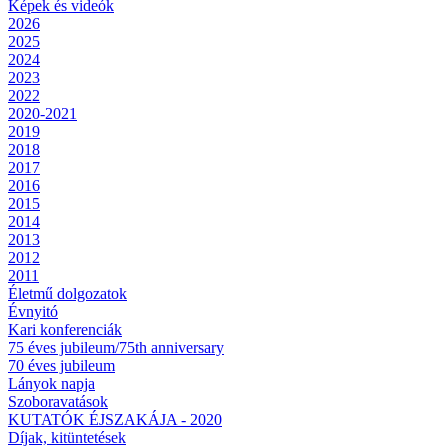
Képek és videók
2026
2025
2024
2023
2022
2020-2021
2019
2018
2017
2016
2015
2014
2013
2012
2011
Életmű dolgozatok
Évnyitó
Kari konferenciák
75 éves jubileum/75th anniversary
70 éves jubileum
Lányok napja
Szoboravatások
KUTATÓK ÉJSZAKÁJA - 2020
Díjak, kitüntetések