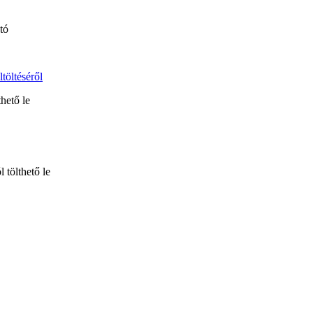
tó
töltéséről
thető le
 tölthető le