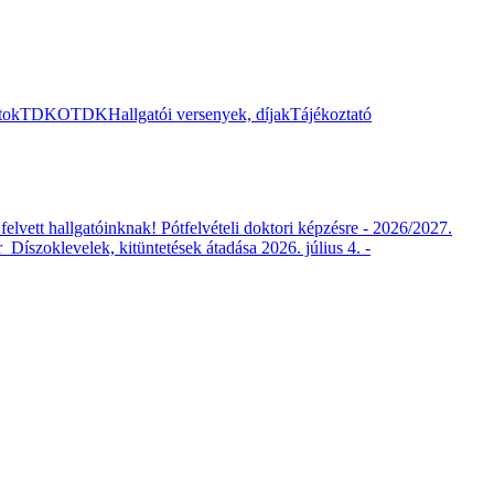
tok
TDK
OTDK
Hallgatói versenyek, díjak
Tájékoztató
 felvett hallgatóinknak!
Pótfelvételi doktori képzésre - 2026/2027.
r
Díszoklevelek, kitüntetések átadása 2026. július 4. -