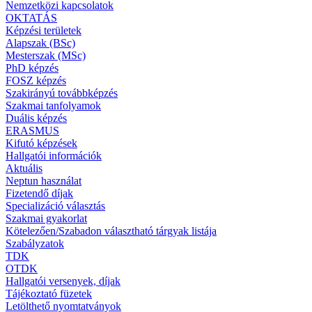
Nemzetközi kapcsolatok
OKTATÁS
Képzési területek
Alapszak (BSc)
Mesterszak (MSc)
PhD képzés
FOSZ képzés
Szakirányú továbbképzés
Szakmai tanfolyamok
Duális képzés
ERASMUS
Kifutó képzések
Hallgatói információk
Aktuális
Neptun használat
Fizetendő díjak
Specializáció választás
Szakmai gyakorlat
Kötelezően/Szabadon választható tárgyak listája
Szabályzatok
TDK
OTDK
Hallgatói versenyek, díjak
Tájékoztató füzetek
Letölthető nyomtatványok