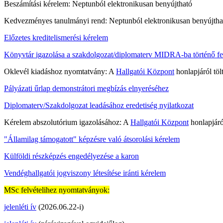
Beszámítási kérelem: Neptunból elektronikusan benyújtható
Kedvezményes tanulmányi rend: Neptunból elektronikusan benyújtha
Előzetes kreditelismerési kérelem
Könyvtár igazolása a szakdolgozat/diplomaterv MIDRA-ba történő fel
Oklevél kiadáshoz nyomtatvány: A
Hallgatói Központ
honlapjáról töl
Pályázati űrlap demonstrátori megbízás elnyeréséhez
Diplomaterv/Szakdolgozat leadásához eredetiség nyilatkozat
Kérelem abszolutórium igazolásához: A
Hallgatói Központ
honlapjáról
"Államilag támogatott" képzésre való átsorolási kérelem
Külföldi részképzés engedélyezése a karon
Vendéghallgatói jogviszony létesítése iránti kérelem
MSc felvételihez nyomtatványok:
jelenléti ív
(2026.06.22-i)