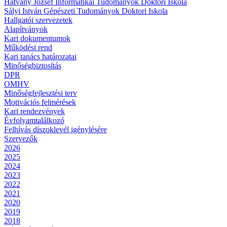
Hatvany József Informatikai Tudományok Doktori Iskola
Sályi István Gépészeti Tudományok Doktori Iskola
Hallgatói szervezetek
Alapítványok
Kari dokumentumok
Működési rend
Kari tanács határozatai
Minőségbiztosítás
DPR
OMHV
Minőségfejlesztési terv
Motivációs felmérések
Kari rendezvények
Évfolyamtalálkozó
Felhívás díszoklevél igénylésére
Szervezők
2026
2025
2024
2023
2022
2021
2020
2019
2018