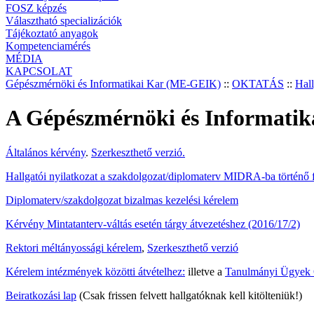
FOSZ képzés
Választható specializációk
Tájékoztató anyagok
Kompetenciamérés
MÉDIA
KAPCSOLAT
Gépészmérnöki és Informatikai Kar (ME-GEIK)
::
OKTATÁS
::
Hall
A Gépészmérnöki és Informatik
Általános kérvény
.
Szerkeszthető verzió.
Hallgatói nyilatkozat a szakdolgozat/diplomaterv MIDRA-ba történő fe
Diplomaterv/szakdolgozat bizalmas kezelési kérelem
Kérvény Mintatanterv-váltás esetén tárgy átvezetéshez (2016/17/2)
Rektori méltányossági kérelem
,
Szerkeszthető verzió
Kérelem intézmények közötti átvételhez:
illetve a
Tanulmányi Ügyek 
Beiratkozási lap
(Csak frissen felvett hallgatóknak kell kitölteniük!)