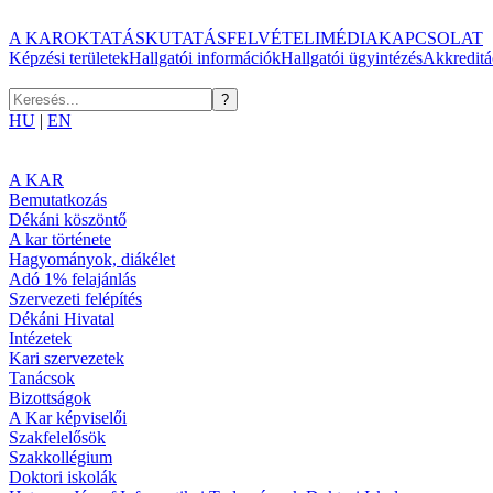
A KAR
OKTATÁS
KUTATÁS
FELVÉTELI
MÉDIA
KAPCSOLAT
Képzési területek
Hallgatói információk
Hallgatói ügyintézés
Akkreditá
HU
|
EN
A KAR
Bemutatkozás
Dékáni köszöntő
A kar története
Hagyományok, diákélet
Adó 1% felajánlás
Szervezeti felépítés
Dékáni Hivatal
Intézetek
Kari szervezetek
Tanácsok
Bizottságok
A Kar képviselői
Szakfelelősök
Szakkollégium
Doktori iskolák