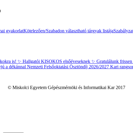
)
ai gyakorlat
Kötelezően/Szabadon választható tárgyak listája
Szabályza
kokra is!
✨ Hallgatói KISOKOS elsőéveseknek ✨
Gratulálunk frissen
rjú a dékánnal
Nemzeti Felsőoktatási Ösztöndíj 2026/2027 Kari rangso
© Miskolci Egyetem Gépészmérnöki és Informatikai Kar 2017