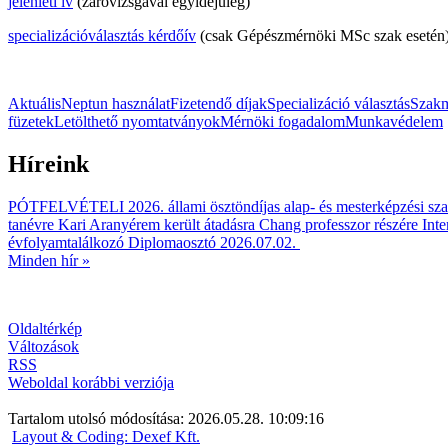
jelenléti ív
(záróvizsgával egyidejűleg)
specializációválasztás kérdőív
(csak Gépészmérnöki MSc szak esetén
Aktuális
Neptun használat
Fizetendő díjak
Specializáció választás
Szakm
füzetek
Letölthető nyomtatványok
Mérnöki fogadalom
Munkavédelem
Híreink
PÓTFELVÉTELI 2026. állami ösztöndíjas alap- és mesterképzési sza
tanévre
Kari Aranyérem került átadásra Chang professzor részére
Inte
évfolyamtalálkozó
Diplomaosztó 2026.07.02.
Minden hír »
Oldaltérkép
Változások
RSS
Weboldal korábbi verziója
Tartalom utolsó módosítása: 2026.05.28. 10:09:16
Layout & Coding: Dexef Kft.