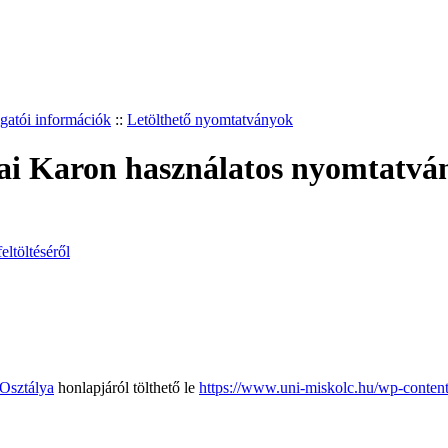
gatói információk
::
Letölthető nyomtatványok
ai Karon használatos nyomtatvá
ltöltéséről
Osztálya
honlapjáról tölthető le
https://www.uni-miskolc.hu/wp-content