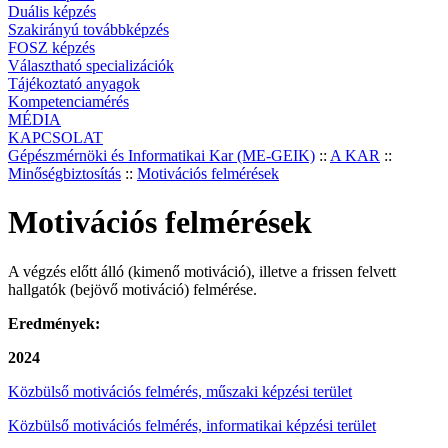
Duális képzés
Szakirányú továbbképzés
FOSZ képzés
Választható specializációk
Tájékoztató anyagok
Kompetenciamérés
MÉDIA
KAPCSOLAT
Gépészmérnöki és Informatikai Kar (ME-GEIK)
::
A KAR
::
Minőségbiztosítás
::
Motivációs felmérések
Motivációs felmérések
A végzés előtt álló (kimenő motiváció), illetve a frissen felvett
hallgatók (bejövő motiváció) felmérése.
Eredmények:
2024
Közbülső motivációs felmérés, műszaki képzési terület
Közbülső motivációs felmérés, informatikai képzési terület