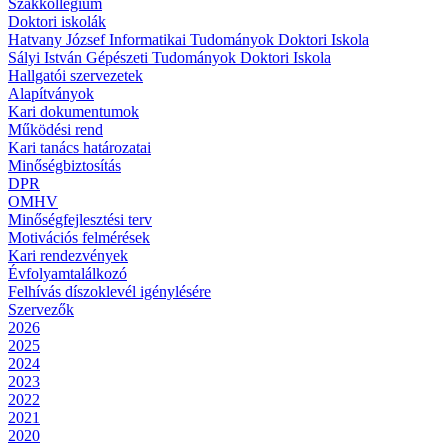
Szakkollégium
Doktori iskolák
Hatvany József Informatikai Tudományok Doktori Iskola
Sályi István Gépészeti Tudományok Doktori Iskola
Hallgatói szervezetek
Alapítványok
Kari dokumentumok
Működési rend
Kari tanács határozatai
Minőségbiztosítás
DPR
OMHV
Minőségfejlesztési terv
Motivációs felmérések
Kari rendezvények
Évfolyamtalálkozó
Felhívás díszoklevél igénylésére
Szervezők
2026
2025
2024
2023
2022
2021
2020