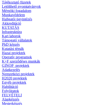
Tájékoztató füzetek
Letölthető nyomtatványok
Mérnöki fogadalom
Munkavédelem
Hallgatói ügyintézés
Akkreditáció
KUTATÁS
Infrastruktúra
Kari laborok
Támogató vállalatok
PhD képzés
Kutatási témák
Hazai projektek
Operatív programok
K+F szerződéses munkák
GINOP_projektek
Adatkezelés
Nemzetközi projektek
H2020 projektek
Egyéb projektek
Habilitáció
Folyóiratok
FELVÉTELI
Alapképzés
Mesterképzés