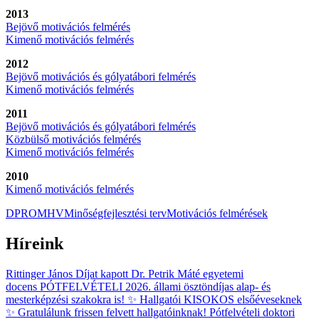
2013
Bejövő motivációs felmérés
Kimenő motivációs felmérés
2012
Bejövő motivációs és gólyatábori felmérés
Kimenő motivációs felmérés
2011
Bejövő motivációs és gólyatábori felmérés
Közbülső motivációs felmérés
Kimenő motivációs felmérés
2010
Kimenő motivációs felmérés
DPR
OMHV
Minőségfejlesztési terv
Motivációs felmérések
Híreink
Rittinger János Díjat kapott Dr. Petrik Máté egyetemi
docens
PÓTFELVÉTELI 2026. állami ösztöndíjas alap- és
mesterképzési szakokra is!
✨ Hallgatói KISOKOS elsőéveseknek
✨
Gratulálunk frissen felvett hallgatóinknak!
Pótfelvételi doktori