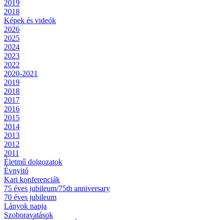
2019
2018
Képek és videók
2026
2025
2024
2023
2022
2020-2021
2019
2018
2017
2016
2015
2014
2013
2012
2011
Életmű dolgozatok
Évnyitó
Kari konferenciák
75 éves jubileum/75th anniversary
70 éves jubileum
Lányok napja
Szoboravatások