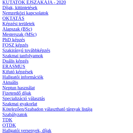
KUTATÓK ÉJSZAKÁJA - 2020
Díjak, kitüntetések
Nemzetközi kapcsolatok
OKTATÁS
Képzési területek
Alapszak (BSc)
Mesterszak (MSc)
PhD képzés
FOSZ képzés
Szakirányú továbbképzés
Szakmai tanfolyamok
Duális képzés
ERASMUS
Kifutó képzések
Hallgatói információk
Aktuális
Neptun használat
Fizetendő díjak
Specializáció választás
Szakmai gyakorlat
Kötelezően/Szabadon választható tárgyak listája
Szabályzatok
TDK
OTDK
Hallgatói versenyek, díjak