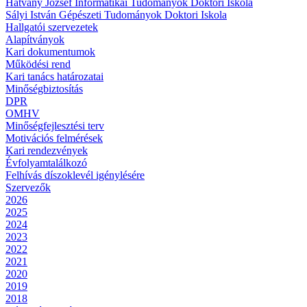
Hatvany József Informatikai Tudományok Doktori Iskola
Sályi István Gépészeti Tudományok Doktori Iskola
Hallgatói szervezetek
Alapítványok
Kari dokumentumok
Működési rend
Kari tanács határozatai
Minőségbiztosítás
DPR
OMHV
Minőségfejlesztési terv
Motivációs felmérések
Kari rendezvények
Évfolyamtalálkozó
Felhívás díszoklevél igénylésére
Szervezők
2026
2025
2024
2023
2022
2021
2020
2019
2018