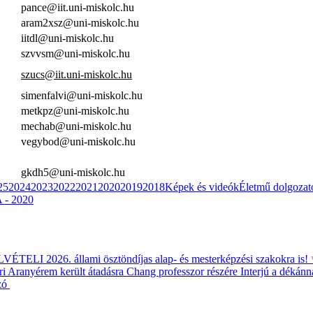
pance@iit.uni-miskolc.hu
aram2xsz@uni-miskolc.hu
iitdl@uni-miskolc.hu
szvvsm@uni-miskolc.hu
szucs@iit.uni-miskolc.hu
simenfalvi@uni-miskolc.hu
metkpz@uni-miskolc.hu
mechab@uni-miskolc.hu
vegybod@uni-miskolc.hu
gkdh5@uni-miskolc.hu
25
2024
2023
2022
2021
2020
2019
2018
Képek és videók
Életmű dolgozat
- 2020
ÉTELI 2026. állami ösztöndíjas alap- és mesterképzési szakokra is!
i Aranyérem került átadásra Chang professzor részére
Interjú a dékánn
zó