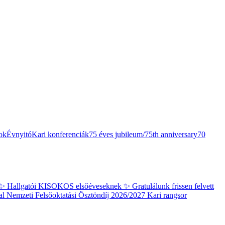
ok
Évnyitó
Kari konferenciák
75 éves jubileum/75th anniversary
70
✨ Hallgatói KISOKOS elsőéveseknek ✨
Gratulálunk frissen felvett
al
Nemzeti Felsőoktatási Ösztöndíj 2026/2027 Kari rangsor