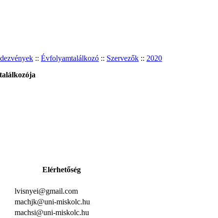
ndezvények
::
Évfolyamtalálkozó
::
Szervezők
::
2020
 találkozója
Elérhetőség
lvisnyei@gmail.com
machjk@uni-miskolc.hu
machsi@uni-miskolc.hu