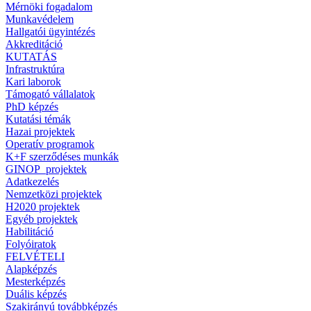
Mérnöki fogadalom
Munkavédelem
Hallgatói ügyintézés
Akkreditáció
KUTATÁS
Infrastruktúra
Kari laborok
Támogató vállalatok
PhD képzés
Kutatási témák
Hazai projektek
Operatív programok
K+F szerződéses munkák
GINOP_projektek
Adatkezelés
Nemzetközi projektek
H2020 projektek
Egyéb projektek
Habilitáció
Folyóiratok
FELVÉTELI
Alapképzés
Mesterképzés
Duális képzés
Szakirányú továbbképzés