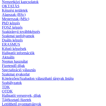
Nemzetközi kapcsolatok
OKTATÁS
Képzési területek
Alapszak (BSc)
Mesterszak (MSc)
PhD képzés
FOSZ képzés
Szakirányú továbbképzés
Szakmai tanfolyamok
Duális képzés
ERASMUS
Kifutó képzések
Hallgatói információk
Aktuális
Neptun használat
Fizetendő díjak
Specializáció választás
Szakmai gyakorlat
Kötelezően/Szabadon választható tárgyak listája
Szabályzatok
TDK
OTDK
Hallgatói versenyek, díjak
Tájékoztató füzetek
Letölthető nyomtatványok