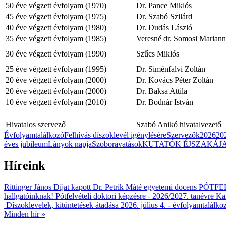
50 éve végzett évfolyam (1970)
Dr. Pance Miklós
45 éve végzett évfolyam (1975)
Dr. Szabó Szilárd
40 éve végzett évfolyam (1980)
Dr. Dudás László
35 éve végzett évfolyam (1985)
Veresné dr. Somosi Mariann
30 éve végzett évfolyam (1990)
Szűcs Miklós
25 éve végzett évfolyam (1995)
Dr. Siménfalvi Zoltán
20 éve végzett évfolyam (2000)
Dr. Kovács Péter Zoltán
20 éve végzett évfolyam (2000)
Dr. Baksa Attila
10 éve végzett évfolyam (2010)
Dr. Bodnár István
Hivatalos szervező
Szabó Anikó hivatalvezető
Évfolyamtalálkozó
Felhívás díszoklevél igénylésére
Szervezők
2026
20
éves jubileum
Lányok napja
Szoboravatások
KUTATÓK ÉJSZAKÁJA 
Híreink
Rittinger János Díjat kapott Dr. Petrik Máté egyetemi docens
PÓTFELV
hallgatóinknak!
Pótfelvételi doktori képzésre - 2026/2027. tanévre
Kar
Díszoklevelek, kitüntetések átadása 2026. július 4. - évfolyamtalálko
Minden hír »