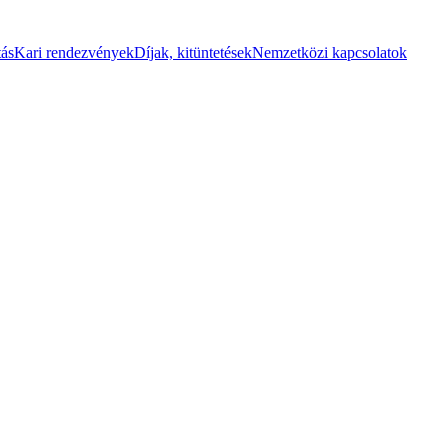
tás
Kari rendezvények
Díjak, kitüntetések
Nemzetközi kapcsolatok