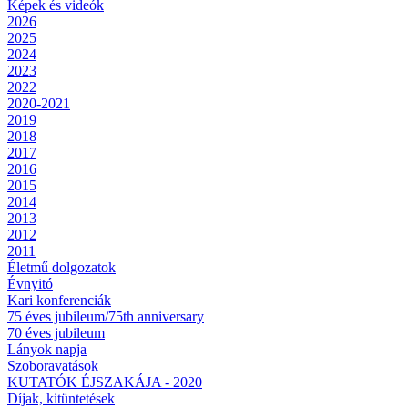
Képek és videók
2026
2025
2024
2023
2022
2020-2021
2019
2018
2017
2016
2015
2014
2013
2012
2011
Életmű dolgozatok
Évnyitó
Kari konferenciák
75 éves jubileum/75th anniversary
70 éves jubileum
Lányok napja
Szoboravatások
KUTATÓK ÉJSZAKÁJA - 2020
Díjak, kitüntetések