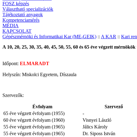
FOSZ képzés
Választható specializációk
Tájékoztató anyagok
Kompetenciamérés
MÉDIA
KAPCSOLAT
Gépészmérnöki és Informatikai Kar (ME-GEIK)
::
A KAR
::
Kari re
A 10, 20, 25, 30, 35, 40, 45, 50, 55, 60 és 65 éve végzett mérnökök
Időpont:
ELMARADT
Helyszín: Miskolci Egyetem, Díszaula
Szervezők:
Évfolyam
Szervező
65 éve végzett évfolyam (1955)
-
60 éve végzett évfolyam (1960)
Visnyei László
55 éve végzett évfolyam (1965)
Jálics Károly
55 éve végzett évfolyam (1965)
Dr. Siposs István