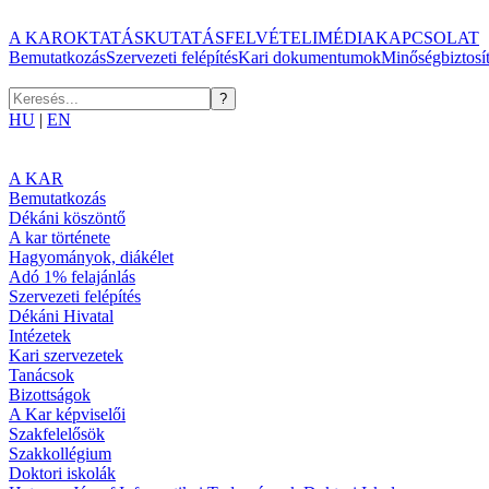
A KAR
OKTATÁS
KUTATÁS
FELVÉTELI
MÉDIA
KAPCSOLAT
Bemutatkozás
Szervezeti felépítés
Kari dokumentumok
Minőségbiztosí
HU
|
EN
A KAR
Bemutatkozás
Dékáni köszöntő
A kar története
Hagyományok, diákélet
Adó 1% felajánlás
Szervezeti felépítés
Dékáni Hivatal
Intézetek
Kari szervezetek
Tanácsok
Bizottságok
A Kar képviselői
Szakfelelősök
Szakkollégium
Doktori iskolák