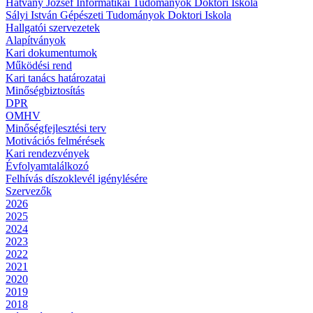
Hatvany József Informatikai Tudományok Doktori Iskola
Sályi István Gépészeti Tudományok Doktori Iskola
Hallgatói szervezetek
Alapítványok
Kari dokumentumok
Működési rend
Kari tanács határozatai
Minőségbiztosítás
DPR
OMHV
Minőségfejlesztési terv
Motivációs felmérések
Kari rendezvények
Évfolyamtalálkozó
Felhívás díszoklevél igénylésére
Szervezők
2026
2025
2024
2023
2022
2021
2020
2019
2018