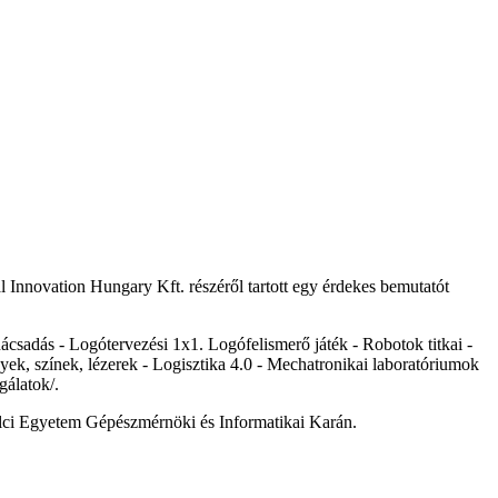
l Innovation Hungary Kft. részéről tartott egy érdekes bemutatót
csadás - Logótervezési 1x1. Logófelismerő játék - Robotok titkai -
k, színek, lézerek - Logisztika 4.0 - Mechatronikai laboratóriumok
gálatok/.
kolci Egyetem Gépészmérnöki és Informatikai Karán.