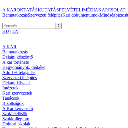
A KAR
OKTATÁS
KUTATÁS
FELVÉTELI
MÉDIA
KAPCSOLAT
Bemutatkozás
Szervezeti felépítés
Kari dokumentumok
Minőségbiztosí
HU
|
EN
A KAR
Bemutatkozás
Dékáni köszöntő
A kar története
Hagyományok, diákélet
Adó 1% felajánlás
Szervezeti felépítés
Dékáni Hivatal
Intézetek
Kari szervezetek
Tanácsok
Bizottságok
A Kar képviselői
Szakfelelősök
Szakkollégium
Doktori iskolák