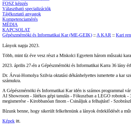
FOSZ képzés
Választható specializációk
Tájékoztató anyagok
Kompetenciamérés
MÉDIA
KAPCSOLAT
Gépészmérnöki és Informatikai Kar (ME-GEIK)
::
A KAR
::
Kari re
Lányok napja 2023.
Több, mint tíz éve vesz részt a Miskolci Egyetem három műszaki kar
2023. április 27-én a Gépészmérnöki és Informatikai Karra 36 lány érk
Dr. Árvai-Homolya Szilvia oktatási dékánhelyettes ismertette a kar sz
számukra.
A Gépészmérnöki és Informatikai Kar idén is számos programmal várta
AI Showroom - Játékos gépi tanulás - Fókuszban a LEGO robotok - 3D-
megismerése - Kirobbanóan finom - Csináljuk a felhajtást! - Szobrász
Bízunk benne, hogy sikerült felkeltenünk a lányok érdeklődését a mű
Képek
itt.