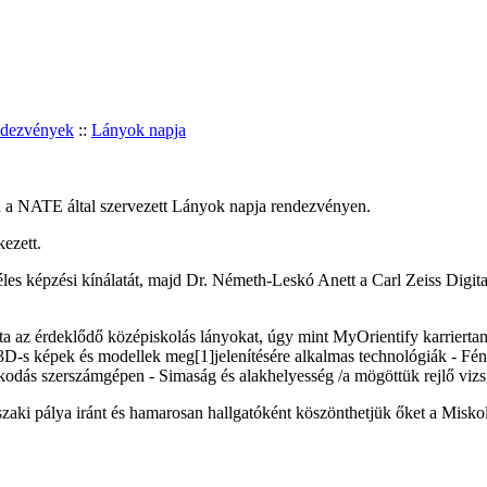
ndezvények
::
Lányok napja
a a NATE által szervezett Lányok napja rendezvényen.
ezett.
éles képzési kínálatát, majd Dr. Németh-Leskó Anett a Carl Zeiss Digita
 az érdeklődő középiskolás lányokat, úgy mint MyOrientify karriertaná
s képek és modellek meg[1]jelenítésére alkalmas technológiák - Fénye
kodás szerszámgépen - Simaság és alakhelyesség /a mögöttük rejlő vizs
szaki pálya iránt és hamarosan hallgatóként köszönthetjük őket a Mis