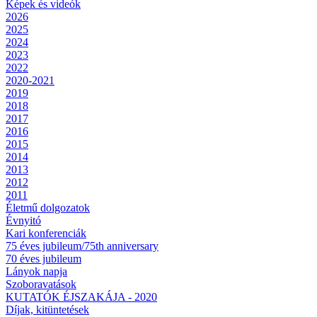
Képek és videók
2026
2025
2024
2023
2022
2020-2021
2019
2018
2017
2016
2015
2014
2013
2012
2011
Életmű dolgozatok
Évnyitó
Kari konferenciák
75 éves jubileum/75th anniversary
70 éves jubileum
Lányok napja
Szoboravatások
KUTATÓK ÉJSZAKÁJA - 2020
Díjak, kitüntetések