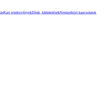
tás
Kari rendezvények
Díjak, kitüntetések
Nemzetközi kapcsolatok