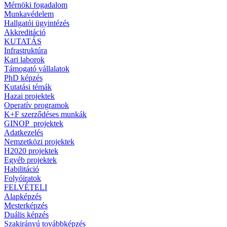
Mérnöki fogadalom
Munkavédelem
Hallgatói ügyintézés
Akkreditáció
KUTATÁS
Infrastruktúra
Kari laborok
Támogató vállalatok
PhD képzés
Kutatási témák
Hazai projektek
Operatív programok
K+F szerződéses munkák
GINOP_projektek
Adatkezelés
Nemzetközi projektek
H2020 projektek
Egyéb projektek
Habilitáció
Folyóiratok
FELVÉTELI
Alapképzés
Mesterképzés
Duális képzés
Szakirányú továbbképzés