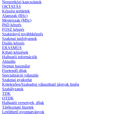
Nemzetközi kapcsolatok
OKTATÁS
Képzési területek
Alapszak (BSc)
Mesterszak (MSc)
PhD képzés
FOSZ képzés
Szakirányú továbbképzés
Szakmai tanfolyamok
Duális képzés
ERASMUS
Kifutó képzések
Hallgatói információk
Aktuális
Neptun használat
Fizetendő díjak
Specializáció választás
Szakmai gyakorlat
Kötelezően/Szabadon választható tárgyak listája
Szabályzatok
TDK
OTDK
Hallgatói versenyek, díjak
Tájékoztató füzetek
Letölthető nyomtatványok