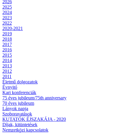
2026
2025
2024
2023
2022
2020-2021
2019
2018
2017
2016
2015
2014
2013
2012
2011
Életmű dolgozatok
Évnyitó
Kari konferenciák
75 éves jubileum/75th anniversary
70 éves jubileum
Lányok napja
Szoboravatások
KUTATÓK ÉJSZAKÁJA - 2020
Díjak, kitüntetések
Nemzetközi kapcsolatok