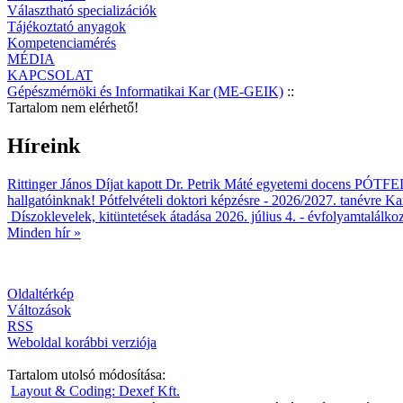
Választható specializációk
Tájékoztató anyagok
Kompetenciamérés
MÉDIA
KAPCSOLAT
Gépészmérnöki és Informatikai Kar (ME-GEIK)
::
Tartalom nem elérhető!
Híreink
Rittinger János Díjat kapott Dr. Petrik Máté egyetemi docens
PÓTFELV
hallgatóinknak!
Pótfelvételi doktori képzésre - 2026/2027. tanévre
Kar
Díszoklevelek, kitüntetések átadása 2026. július 4. - évfolyamtalálko
Minden hír »
Oldaltérkép
Változások
RSS
Weboldal korábbi verziója
Tartalom utolsó módosítása:
Layout & Coding: Dexef Kft.