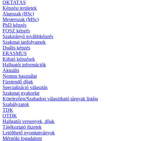
OKTATÁS
Képzési területek
Alapszak (BSc)
Mesterszak (MSc)
PhD képzés
FOSZ képzés
Szakirányú továbbképzés
Szakmai tanfolyamok
Duális képzés
ERASMUS
Kifutó képzések
Hallgatói információk
Aktuális
Neptun használat
Fizetendő díjak
Specializáció választás
Szakmai gyakorlat
Kötelezően/Szabadon választható tárgyak listája
Szabályzatok
TDK
OTDK
Hallgatói versenyek, díjak
Tájékoztató füzetek
Letölthető nyomtatványok
Mérnöki fogadalom