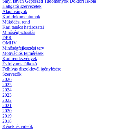
Sályi István Gépészeti Tudományok Doktori Iskola
Hallgatói szervezetek
Alapítványok
Kari dokumentumok
Működési rend
Kari tanács határozatai
Minőségbiztosítás
DPR
OMHV
Minőségfejlesztési terv
Motivációs felmérések
Kari rendezvények
Évfolyamtalálkozó
Felhívás díszoklevél igénylésére
Szervezők
2026
2025
2024
2023
2022
2021
2020
2019
2018
Képek és videók