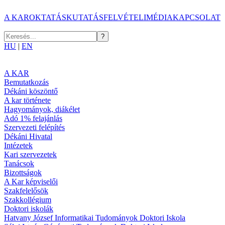
A KAR
OKTATÁS
KUTATÁS
FELVÉTELI
MÉDIA
KAPCSOLAT
HU
|
EN
A KAR
Bemutatkozás
Dékáni köszöntő
A kar története
Hagyományok, diákélet
Adó 1% felajánlás
Szervezeti felépítés
Dékáni Hivatal
Intézetek
Kari szervezetek
Tanácsok
Bizottságok
A Kar képviselői
Szakfelelősök
Szakkollégium
Doktori iskolák
Hatvany József Informatikai Tudományok Doktori Iskola