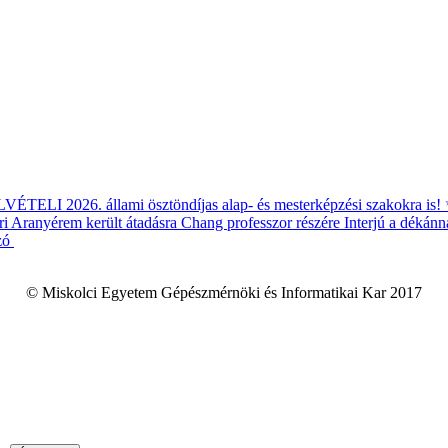
ÉTELI 2026. állami ösztöndíjas alap- és mesterképzési szakokra is!
i Aranyérem került átadásra Chang professzor részére
Interjú a dékánn
zó
© Miskolci Egyetem Gépészmérnöki és Informatikai Kar 2017