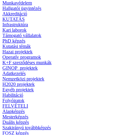
Munkavédelem
Hallgatói ügyintézés
Akkreditáció
KUTATÁS
Infrastruktúra
Kari laborok
Támogató vállalatok
PhD képzés
Kutatási témák
Hazai projektek
Operatív programok
K+F szerződéses munkák
GINOP_projektek
Adatkezelés
Nemzetközi projektek
H2020 projektek
Egyéb projektek
Habilitáció
Folyóiratok
FELVÉTELI
Alapképzés
Mesterképzés
Duális képzés
Szakirányú továbbképzés
FOSZ képzés