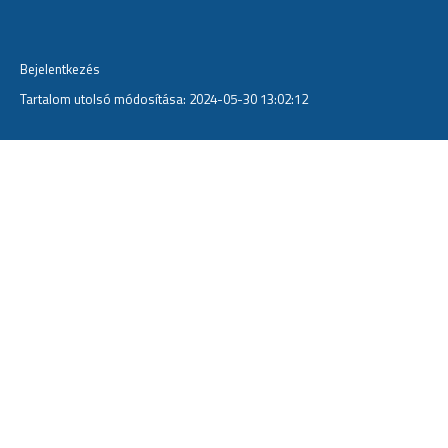
Bejelentkezés
Tartalom utolsó módosítása: 2024-05-30 13:02:12