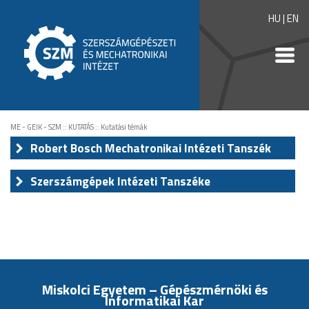
HU
|
EN
ME - GEIK - SZM
::
KUTATÁS
::
Kutatási témák
Robert Bosch Mechatronikai Intézeti Tanszék
Szerszámgépek Intézeti Tanszéke
Miskolci Egyetem – Gépészmérnöki és
Informatikai Kar