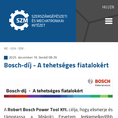
HU
|
EN
ME - GEIK - SZM
::
2025. december 16. (kedd) 08:29
Bosch-díj - A tehetséges fiatalokért
A
Robert Bosch Power Tool Kft.
célja, hogy elismerje és
támogassa a Miskolci Egyetem legkiemelkedőbb