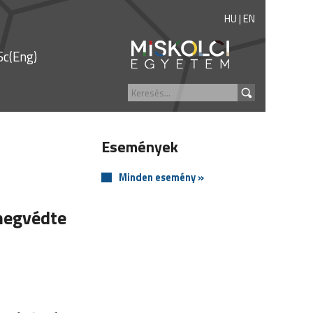
HU
|
EN
c(Eng)
Események
Minden esemény »
megvédte