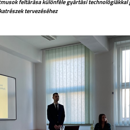
tmusok feltárása különféle gyártási technológiákkal
katrészek tervezéséhez