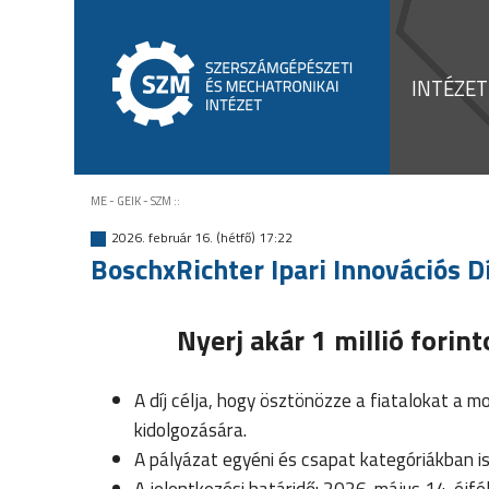
INTÉZET
ME - GEIK - SZM
::
2026. február 16. (hétfő) 17:22
BoschxRichter Ipari Innovációs Dí
Nyerj akár 1 millió forint
A díj célja, hogy ösztönözze a fiatalokat a m
kidolgozására.
A pályázat egyéni és csapat kategóriákban is
A jelentkezési határidő: 2026. május 14. éjfé