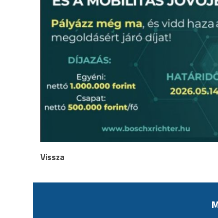
Vissza
M