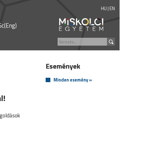
HU
|
EN
c(Eng)
Események
Minden esemény »
l!
egoldások