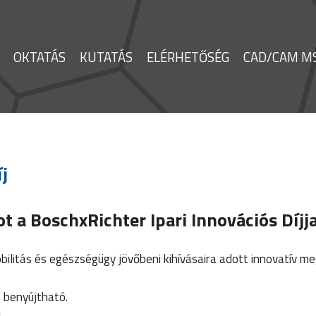
OKTATÁS
KUTATÁS
ELÉRHETŐSÉG
CAD/CAM MS
j
ot a BoschxRichter Ipari Innovációs Díjja
obilitás és egészségügy jövőbeni kihívásaira adott innovatív m
 benyújtható.
l