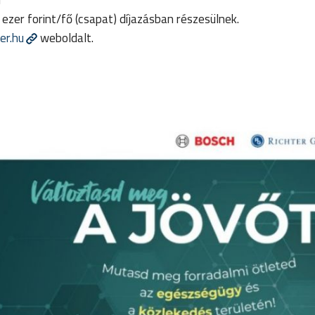
0 ezer forint/fő (csapat) díjazásban részesülnek.
er.hu
weboldalt.