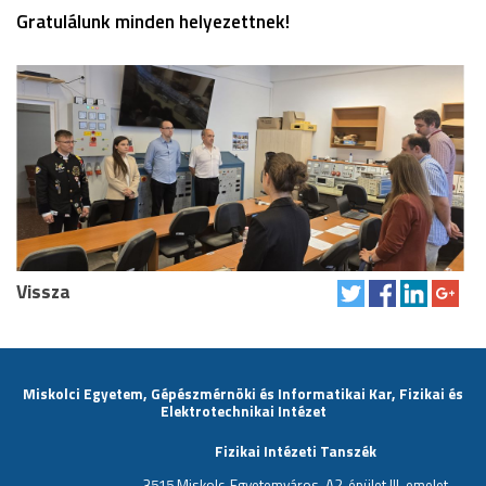
Gratulálunk minden helyezettnek!
Vissza
Miskolci Egyetem, Gépészmérnöki és Informatikai Kar, Fizikai és
Elektrotechnikai Intézet
Fizikai Intézeti Tanszék
3515 Miskolc-Egyetemváros, A2. épület III. emelet