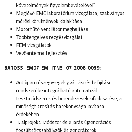
követelmények figyelembevételével”
Meglévő EMC laboratórium vizsgálata, szabványos
mérési körülmények kialakítása
Motorhűtő ventilátor meghajtása
Többtengelyes rezgésvizsgálat
FEM vizsgálatok
Vevőantenna fejlesztés
BAROSS_EM07-EM_ITN3_07-2008-0039:
Autóipari részegységek gyártási és felújítási
rendszerébe integrálható automatizált
tesztmódszerek és berendezések kifejlesztése, a
minőségbiztosítás hatékonysága javítása
érdekében.
1. alprojekt: Módszer és eljárás újgenerációs
feszültségszabályzók és generátorok