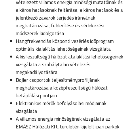
vételezett villamos energia minőségi mutatóinak és
a káros hatásoknak feltárása, a káros hatások és a
jelentkező zavarok terjedés irányának
meghatározása, felderítése és védekezési
módszerek kidolgozása
Hangfrekvenciás központi vezérlés időprogram
optimális kialakítás lehetőségeinek vizsgálata
A kisfeszültségű hálózat átalakítási lehetőségeinek
vizsgálata a szabálytalan vételezés
megakadályozására
Bojler csoportok teljesítményprofiljának
meghatározása a középfeszültségű hálózat
betáplálási pontjain
Elektronikus mérők befolyásolási módjainak
vizsgálata
A villamos energia minőségének vizsgálata az
ÉMÁSZ Hálózati Kft. területén kijelölt ipari parkok