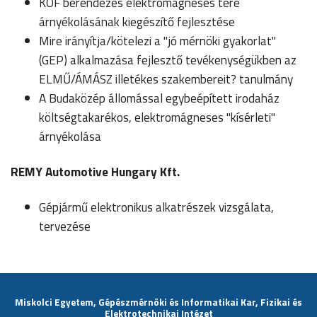
KÖF berendezés elektromágneses tere
árnyékolásának kiegészítő fejlesztése
Mire irányítja/kötelezi a "jó mérnöki gyakorlat"
(GEP) alkalmazása fejlesztő tevékenységükben az
ELMŰ/ÁMÁSZ illetékes szakembereit? tanulmány
A Budaközép állomással egybeépített irodaház
költségtakarékos, elektromágneses "kísérleti"
árnyékolása
REMY Automotive Hungary Kft.
Gépjármű elektronikus alkatrészek vizsgálata,
tervezése
Miskolci Egyetem, Gépészmérnöki és Informatikai Kar, Fizikai és
Elektrotechnikai Intézet