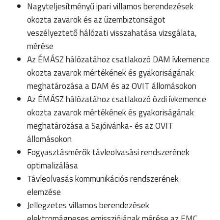
Nagyteljesítményű ipari villamos berendezések
okozta zavarok és az üzembiztonságot
veszélyeztető hálózati visszahatása vizsgálata,
mérése
Az ÉMÁSZ hálózatához csatlakozó DAM ívkemence
okozta zavarok mértékének és gyakoriságának
meghatározása a DAM és az OVIT állomásokon
Az ÉMÁSZ hálózatához csatlakozó ózdi ívkemence
okozta zavarok mértékének és gyakoriságának
meghatározása a Sajóivánka- és az OVIT
állomásokon
Fogyasztásmérők távleolvasási rendszerének
optimalizálása
Távleolvasás kommunikációs rendszerének
elemzése
Jellegzetes villamos berendezések
elektromágneses emissziójának mérése az EMC