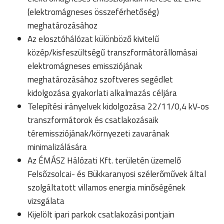
(elektromágneses összeférhetőség)
meghatározásához
Az elosztóhálózat különböző kivitelű
közép/kisfeszültségű transzformátorállomásai
elektromágneses emissziójának
meghatározásához szoftveres segédlet
kidolgozása gyakorlati alkalmazás céljára
Telepítési irányelvek kidolgozása 22/11/0,4 kV-os
transzformátorok és csatlakozásaik
téremissziójának/környezeti zavarának
minimalizálására
Az ÉMÁSZ Hálózati Kft. területén üzemelő
Felsőzsolcai- és Bükkaranyosi szélerőművek által
szolgáltatott villamos energia minőségének
vizsgálata
Kijelölt ipari parkok csatlakozási pontjain