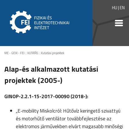
HU
|
EN
ME - GEIK - FEI
::
KUTATÁS
::
Kutatási projektek
Alap-és alkalmazott kutatási
projektek (2005-)
GINOP-2.2.1-15-2017-00090 (2018-):
„E-mobility Miskolcról: Hűtővíz keringető szivattyú
és motorhűtő ventilátor továbbfejlesztése az
elektromos járművekben elvárt magasabb minőségi