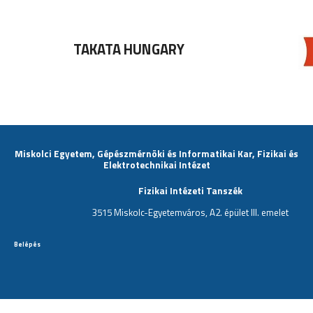
TAKATA HUNGARY
Miskolci Egyetem, Gépészmérnöki és Informatikai Kar, Fizikai és
Elektrotechnikai Intézet
Fizikai Intézeti Tanszék
3515 Miskolc-Egyetemváros, A2. épület III. emelet
Belépés