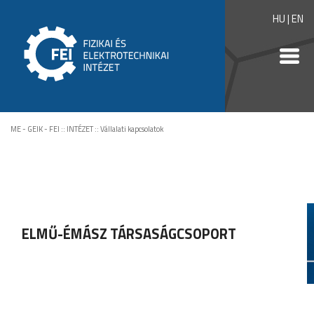
HU
|
EN
ME - GEIK - FEI
::
INTÉZET
::
Vállalati kapcsolatok
ELMŰ-ÉMÁSZ TÁRSASÁGCSOPORT