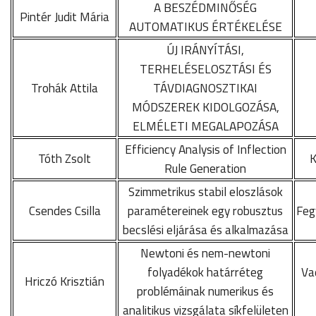
A BESZÉDMINŐSÉG
Pintér Judit Mária
AUTOMATIKUS ÉRTÉKELÉSE
ÚJ IRÁNYÍTÁSI,
TERHELÉSELOSZTÁSI ÉS
Trohák Attila
TÁVDIAGNOSZTIKAI
MÓDSZEREK KIDOLGOZÁSA,
ELMÉLETI MEGALAPOZÁSA
Efficiency Analysis of Inflection
Tóth Zsolt
K
Rule Generation
Szimmetrikus stabil eloszlások
Csendes Csilla
paramétereinek egy robusztus
Feg
becslési eljárása és alkalmazása
Newtoni és nem-newtoni
folyadékok határréteg
Va
Hriczó Krisztián
problémáinak numerikus és
analitikus vizsgálata síkfelületen