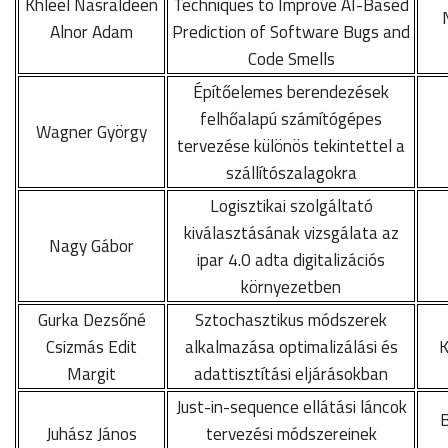
Khleel Nasraldeen
Techniques to Improve AI-Based
Alnor Adam
Prediction of Software Bugs and
Code Smells
Építőelemes berendezések
felhőalapú számítógépes
Wagner György
tervezése különös tekintettel a
szállítószalagokra
Logisztikai szolgáltató
kiválasztásának vizsgálata az
Nagy Gábor
ipar 4.0 adta digitalizációs
környezetben
Gurka Dezsőné
Sztochasztikus módszerek
Csizmás Edit
alkalmazása optimalizálási és
K
Margit
adattisztítási eljárásokban
Just-in-sequence ellátási láncok
Juhász János
tervezési módszereinek