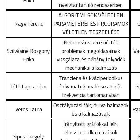
Erika
nyelvtantanuló rendszerben
ALGORITMUSOK VÉLETLEN
Nagy Ferenc
PARAMÉTEREI ÉS PROGRAMOK
G
VÉLETLEN TESZTELÉSE
Nemlineáris peremérték
Szilvásiné Rozgonyi
problémák megoldásainak
Va
Erika
vizsgálata és néhány folyadék
mechanikai alkalmazás
Tranziens és kváziperiodikus
Tóth Lajos Tibor
folyamatok analízise az idő-
S
frekvencia tartományban
Osztályozási fák, durva halmazok
Veres Laura
Rad
és alkalmazásaik
Irányított gráfokkal leírt
elosztott alkalmazások
Sipos Gergely