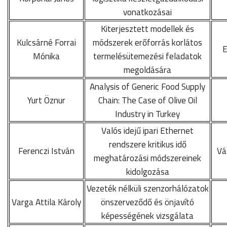
vonatkozásai
Kiterjesztett modellek és
Kulcsárné Forrai
módszerek erőforrás korlátos
E
Mónika
termelésütemezési feladatok
megoldására
Analysis of Generic Food Supply
Yurt Öznur
Chain: The Case of Olive Oil
Industry in Turkey
Valós idejű ipari Ethernet
rendszere kritikus idő
Ferenczi István
Vá
meghatározási módszereinek
kidolgozása
Vezeték nélküli szenzorhálózatok
Varga Attila Károly
önszerveződő és önjavító
képességének vizsgálata