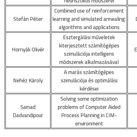
heurisztikus módszerei
Combined use of reinforcement
Stefán Péter
learning and simulated annealing:
algorithms and applications
Esztergálási műveletek
kiterjesztett számítógépes
Hornyák Olivér
E
szimulációja intelligens
módszerek alkalmazásával
A marás számítógépes
Nehéz Károly
szimulációja és optimálási
kérdései
Solving some optimization
Samad
problems of Computer Aided
Dadvandipour
Process Planning in CIM-
environment