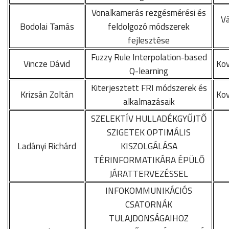
Vonalkamerás rezgésmérési és
Vá
Bodolai Tamás
feldolgozó módszerek
fejlesztése
Fuzzy Rule Interpolation-based
Vincze Dávid
Kov
Q-learning
Kiterjesztett FRI módszerek és
Krizsán Zoltán
Kov
alkalmazásaik
SZELEKTÍV HULLADÉKGYŰJTŐ
SZIGETEK OPTIMÁLIS
Ladányi Richárd
KISZOLGÁLÁSA
TÉRINFORMATIKÁRA ÉPÜLŐ
JÁRATTERVEZÉSSEL
INFOKOMMUNIKÁCIÓS
CSATORNÁK
TULAJDONSÁGAIHOZ