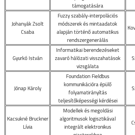
támogatására
Fuzzy szabály-interpolációs
Johanyák Zsolt
módszerek és mintaadatok
Kov
Csaba
alapján történő automatikus
rendszergenerálás
Informatikai berendezéseket
Gyurkó István
zavaró hálózati visszahatások
S
vizsgálata
Foundation Fieldbus
kommunikációra épülő
Jónap Károly
S
folyamatirányítás
teljesítőképességi kérdései
Modellek és megoldási
Kacsukné Bruckner
algoritmusok logisztikával
C
Lívia
integrált elektronikus
piacterekhez