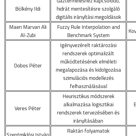
Gáztermeléshez kapcsolódó,
Bölkény Ildi
hidrát mentesítésre szolgáló
digitális irányítási megoldások
Maen Marvan Ali
Fuzzy Rule Interpolation and
Kov
Al-Zubi
Benchmark System
Igényvezérelt raktározási
rendszerek optimalizált
működtetésének elméleti
Dobos Péter
megalapozása és kidolgozása
szimulációs modellezés
felhasználásával
Heurisztikus módszerek
alkalmazása logisztikai
Veres Péter
rendszerek tervezésében és
irányításában
Raktári folyamatok
Szentmiklósi István