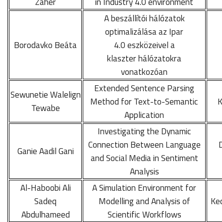
Zaher
in Industry 4.0 environment
A beszállítói hálózatok
optimalizálása az Ipar
Borodavko Beáta
4.0 eszközeivel a
klaszter hálózatokra
vonatkozóan
Extended Sentence Parsing
Sewunetie Walelign
Method for Text-to-Semantic
K
Tewabe
Application
Investigating the Dynamic
Connection Between Language
Ganie Aadil Gani
and Social Media in Sentiment
Analysis
Al-Haboobi Ali
A Simulation Environment for
Sadeq
Modelling and Analysis of
Ke
Abdulhameed
Scientific Workflows