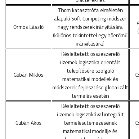
Thom katasztrófa elméletén
alapuló Soft Computing módszer
A
Ormos László
nagy rendszerek irányítására
(különös tekintettel egy hőerőmű
irányítására)
Késleltetett összeszerelő
üzemek logisztika orientált
telepítésére szolgáló
Gubán Miklós
C
matematikai modellek és
módszerek fejlesztése globalizált
termelés esetén
Késleltetett összeszerelő
üzemek logisztikával integrált
Gubán Ákos
termelésütemezésének
C
matematikai modellje és