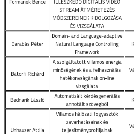
Formanek Bence
ILLESZKEDŐ DIGITÁLIS VIDEÓ
STREAM ÁTMÉRETEZÉS
MÓDSZEREINEK KIDOLGOZÁSA
ÉS VIZSGÁLATA
Domain- and Language-adaptive
Barabás Péter
Natural Language Controlling
K
Framework
A szolgáltatott villamos energia
minőségének és a felhasználás
Vá
Bátorfi Richárd
hatékonyságának on-line
vizsgálata
Automatizált kérdésgenerálás
Bednarik László
K
annotált szövegből
Villamos hálózati fogyasztók
zavarhatásainak és
Vá
Unhauzer Attila
teljesítményprofiljainak