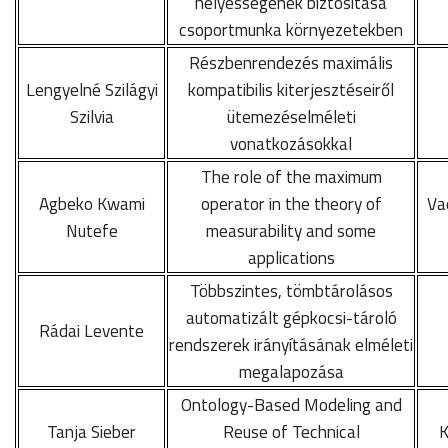
helyességének biztosítása
csoportmunka környezetekben
Részbenrendezés maximális
Lengyelné Szilágyi
kompatibilis kiterjesztéseiről
Szilvia
ütemezéselméleti
vonatkozásokkal
The role of the maximum
Agbeko Kwami
operator in the theory of
Va
Nutefe
measurability and some
applications
Többszintes, tömbtárolásos
automatizált gépkocsi-tároló
Rádai Levente
rendszerek irányításának elméleti
megalapozása
Ontology-Based Modeling and
Tanja Sieber
Reuse of Technical
K