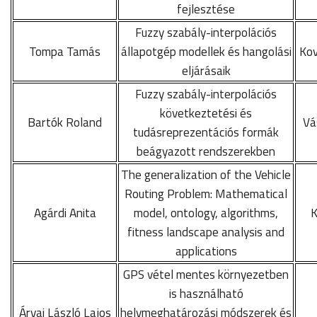
fejlesztése
Fuzzy szabály-interpolációs
Tompa Tamás
állapotgép modellek és hangolási
Kov
eljárásaik
Fuzzy szabály-interpolációs
következtetési és
Bartók Roland
Vá
tudásreprezentációs formák
beágyazott rendszerekben
The generalization of the Vehicle
Routing Problem: Mathematical
Agárdi Anita
model, ontology, algorithms,
K
fitness landscape analysis and
applications
GPS vétel mentes környezetben
is használható
Árvai László Lajos
helymeghatározási módszerek és