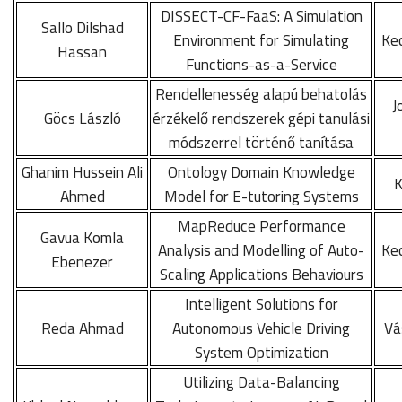
DISSECT-CF-FaaS: A Simulation
Sallo Dilshad
Environment for Simulating
Ke
Hassan
Functions-as-a-Service
Rendellenesség alapú behatolás
J
Göcs László
érzékelő rendszerek gépi tanulási
módszerrel történő tanítása
Ghanim Hussein Ali
Ontology Domain Knowledge
K
Ahmed
Model for E-tutoring Systems
MapReduce Performance
Gavua Komla
Analysis and Modelling of Auto-
Ke
Ebenezer
Scaling Applications Behaviours
Intelligent Solutions for
Reda Ahmad
Autonomous Vehicle Driving
Vá
System Optimization
Utilizing Data-Balancing