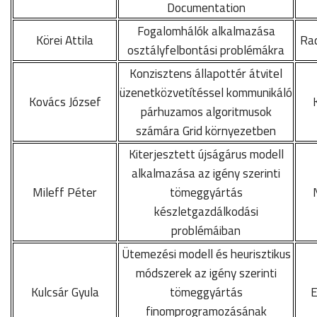
Documentation
Fogalomhálók alkalmazása
Körei Attila
Rad
osztályfelbontási problémákra
Konzisztens állapottér átvitel
üzenetközvetítéssel kommunikáló
Kovács József
párhuzamos algoritmusok
számára Grid környezetben
Kiterjesztett újságárus modell
alkalmazása az igény szerinti
Mileff Péter
tömeggyártás
készletgazdálkodási
problémáiban
Ütemezési modell és heurisztikus
módszerek az igény szerinti
Kulcsár Gyula
tömeggyártás
E
finomprogramozásának