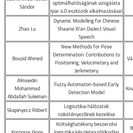
optimálhatóságának vizsgálata
Sándor
Ipar 4.0 eszközök alkalmazásával
Dynamic Modelling for Chinese
Zhao Lu
Shaanxi Xi'an Dialect Visual
Speech
New Methods for Pose
Determination. Contributions to
Bouzid Ahmed
Vá
Positioning, Velocimetery and
Jerkmetery
Almseidin
Fuzzy Automaton-based Early
Mohammad
Kov
Detection Model
Abdallah Suleiman
Logisztikai hálózatok
Skapinyecz Róbert
rizikótényezőinek kezelése
Költséghatékony beszerzési
B
Korponai János
logisztika készletgazdálkodási