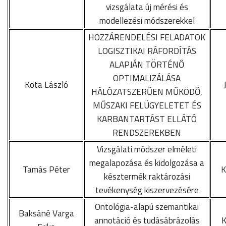
vizsgálata új mérési és
modellezési módszerekkel
HOZZÁRENDELÉSI FELADATOK
LOGISZTIKAI RÁFORDÍTÁS
ALAPJÁN TÖRTÉNŐ
OPTIMALIZÁLÁSA
Kota László
HÁLÓZATSZERŰEN MŰKÖDŐ,
MŰSZAKI FELÜGYELETET ÉS
KARBANTARTÁST ELLÁTÓ
RENDSZEREKBEN
Vizsgálati módszer elméleti
megalapozása és kidolgozása a
Tamás Péter
K
késztermék raktározási
tevékenység kiszervezésére
Ontológia-alapú szemantikai
Baksáné Varga
annotáció és tudásábrázolás
K