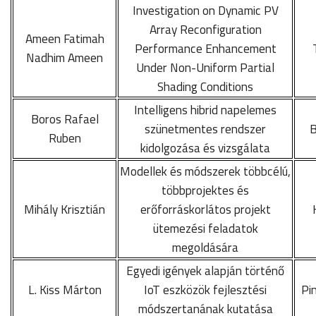
Investigation on Dynamic PV
Array Reconfiguration
Ameen Fatimah
Performance Enhancement
Nadhim Ameen
Under Non-Uniform Partial
Shading Conditions
Intelligens hibrid napelemes
Boros Rafael
szünetmentes rendszer
B
Ruben
kidolgozása és vizsgálata
Modellek és módszerek többcélú,
többprojektes és
Mihály Krisztián
erőforráskorlátos projekt
ütemezési feladatok
megoldására
Egyedi igények alapján történő
L. Kiss Márton
IoT eszközök fejlesztési
Pi
módszertanának kutatása