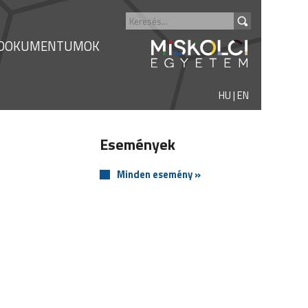
DOKUMENTUMOK
HU
|
EN
Események
Minden esemény »