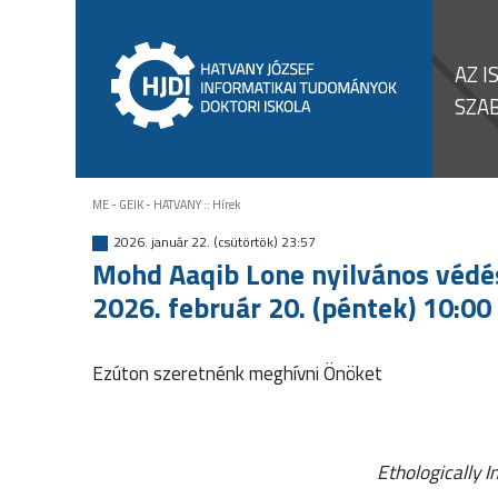
AZ I
SZA
ME - GEIK - HATVANY
::
Hírek
2026. január 22. (csütörtök) 23:57
Mohd Aaqib Lone nyilvános védé
2026. február 20. (péntek) 10:00
Ezúton szeretnénk meghívni Önöket
Ethologically 