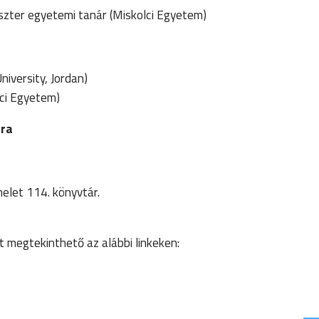
szter egyetemi tanár (Miskolci Egyetem)
niversity, Jordan)
ci Egyetem)
óra
melet 114. könyvtár.
et megtekinthető az alábbi linkeken: