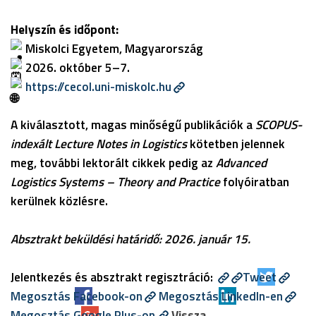
Helyszín és időpont:
Miskolci Egyetem, Magyarország
2026. október 5–7.
https://cecol.uni-miskolc.hu
A kiválasztott, magas minőségű publikációk a
SCOPUS-
indexált Lecture Notes in Logistics
kötetben jelennek
meg, további lektorált cikkek pedig az
Advanced
Logistics Systems – Theory and Practice
folyóiratban
kerülnek közlésre.
Absztrakt beküldési határidő: 2026. január 15.
Jelentkezés és absztrakt regisztráció:
Tweet
Megosztás Facebook-on
Megosztás LinkedIn-en
Megosztás Google Plus-on
Vissza