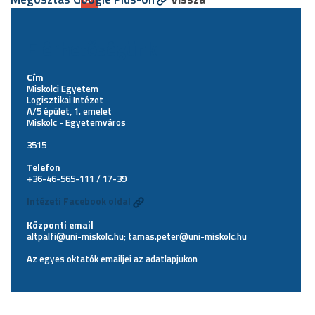
Elérhetőségünk
Cím
Miskolci Egyetem
Logisztikai Intézet
A/5 épület, 1. emelet
Miskolc - Egyetemváros
3515
Telefon
+36-46-565-111 / 17-39
Intézeti Facebook oldal
Központi email
altpalfi@uni-miskolc.hu; tamas.peter@uni-miskolc.hu
Az egyes oktatók emailjei az
adatlapjukon