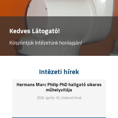
Kedves Látogató!
Kedves Látogató!
Kedves Látogató!
Köszöntjük Intézetünk honlapján!
Köszöntjük Intézetünk honlapján!
Köszöntjük Intézetünk honlapján!
Intézeti hírek
Hermans Marc Philip PhD hallgató sikeres
műhelyvitája
2026. április 10. |
Intézeti hírek