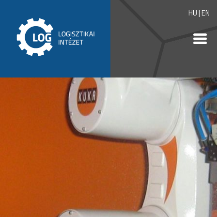
HU
|
EN