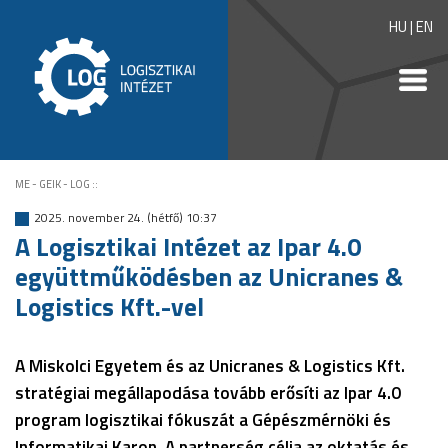
HU
|
EN
ME - GEIK - LOG
::
2025. november 24. (hétfő) 10:37
A Logisztikai Intézet az Ipar 4.0
együttműködésben az Unicranes &
Logistics Kft.-vel
A Miskolci Egyetem és az Unicranes & Logistics Kft.
stratégiai megállapodása tovább erősíti az Ipar 4.0
program logisztikai fókuszát a Gépészmérnöki és
Informatikai Karon. A partnerség célja az oktatás és