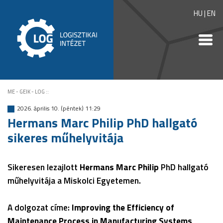
HU
|
EN
ME - GEIK - LOG
::
2026. április 10. (péntek) 11:29
Hermans Marc Philip PhD hallgató
sikeres műhelyvitája
Sikeresen lezajlott
Hermans Marc Philip
PhD hallgató
műhelyvitája a Miskolci Egyetemen.
A dolgozat címe:
Improving the Efficiency of
Maintenance Process in Manufacturing Systems