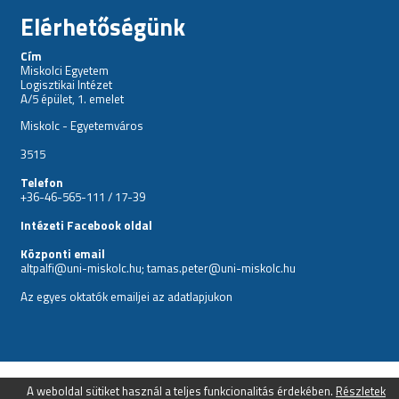
Elérhetőségünk
Cím
Miskolci Egyetem
Logisztikai Intézet
A/5 épület, 1. emelet
Miskolc - Egyetemváros
3515
Telefon
+36-46-565-111 / 17-39
Intézeti Facebook oldal
Központi email
altpalfi@uni-miskolc.hu; tamas.peter@uni-miskolc.hu
Az egyes oktatók emailjei az
adatlapjukon
A weboldal sütiket használ a teljes funkcionalitás érdekében.
Részletek