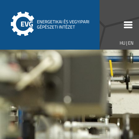
HU
|
EN