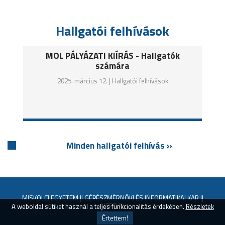
Hallgatói felhívások
MOL PÁLYÁZATI KIÍRÁS - Hallgatók
számára
2025. március 12. |
Hallgatói felhívások
Minden hallgatói felhívás »
MISKOLCI EGYETEM
||
GÉPÉSZMÉRNÖKI ÉS INFORMATIKAI KAR
||
NEPTUN
A weboldal sütiket használ a teljes funkcionalitás érdekében.
Részletek